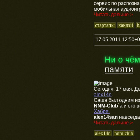
сервис по распозн
мобильная аудиоигр
Читать дальше >
стартапы
хакдэй
h
17.05.2011 12:50+
Ни о чё
памяти
Сегодня, 17 мая, 
alex14n
.
Саша был одним из 
NNM-Club
`a и его
Хабре.
alex14san
навсегда
Читать дальше >
alex14n
nnm-club