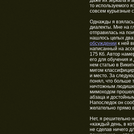
даже их зеркала и 
то используемого я
совсем курьезные с
Однажды я взялась
диалекты. Мне на 
отправилась на по
нашлось целых два
обсуждении
к ней в
написанный на асс
175 Кб. Автор наме
его для обучения и
нем статью в Викип
мигом классифициро
и место. За следую
понял, что больше 
ничтожным людишкам
мимоходом прошелс
абзаца и достойным
Напоследок он сооб
желательно прямо 
Нет, я решительно 
«каждый день, в ко
не сделав ничего д