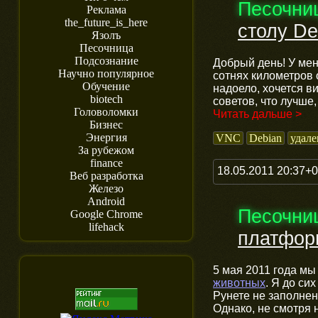
Песочни
Реклама
the_future_is_here
столу De
Язолъ
Песочница
Подсознание
Добрый день! У ме
Научно популярное
сотнях километров
Обучение
надоело, хочется в
biotech
советов, что лучше,
Головоломки
Читать дальше >
Бизнес
Энергия
VNC
Debian
удал
За рубежом
finance
18.05.2011 20:37+
Веб разработка
Железо
Android
Песочни
Google Chrome
lifehack
платфор
5 мая 2011 года мы
животных
. Я до си
Рунете не заполнен
Однако, не смотря н