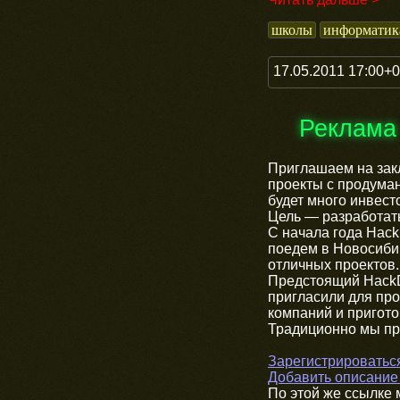
школы
информатик
17.05.2011 17:00+
Реклама
Приглашаем на зак
проекты с продума
будет много инвест
Цель — разработать
С начала года Hac
поедем в Новосиби
отличных проектов.
Предстоящий HackD
пригласили для пр
компаний и пригото
Традиционно мы пре
Зарегистрироватьс
Добавить описание 
По этой же ссылке 