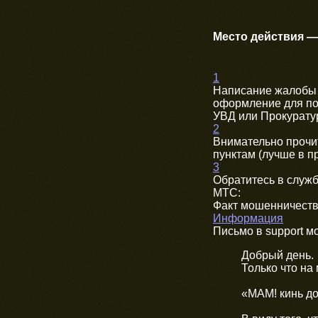
Место действия —
1
Написание жалобы в
оформление для по
УВД или Прокуратур
2
Внимательно прочи
пунктам (лучше в п
3
Обратитесь в служб
МТС:
Факт мошенничест
Информация
Письмо в support м
Добрый день.
Только что на
«МАМ! кинь д