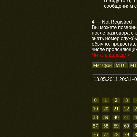
В виду того, 
сообщениям с 
4 — Not Registred
Вы можете позвони
после разговора с 
знать номер службы
обычно, предоставл
числе проясняющих
Читать дальше >
Мегафон
МТС
MT
13.05.2011 20:31+
0
1
2
3
19
20
21
22
2
38
39
40
41
4
57
58
59
60
6
76
77
78
79
8