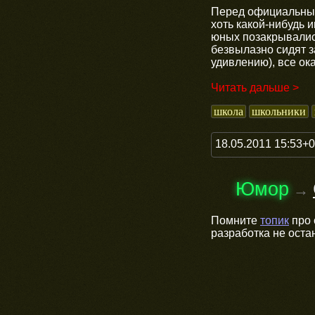
Перед официальным 
хоть какой-нибудь 
юных позакрывались
безвылазно сидят з
удивлению), все ок
Читать дальше >
школа
школьники
18.05.2011 15:53+
Юмор
→
Помните
топик
про 
разработка не оста