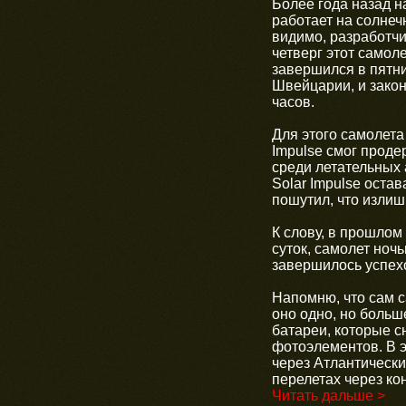
Более года назад н
работает на солнеч
видимо, разработчи
четверг этот самол
завершился в пятни
Швейцарии, и закон
часов.
Для этого самолета
Impulse смог проде
среди летательных 
Solar Impulse оста
пошутил, что изли
К слову, в прошлом
суток, самолет ноч
завершилось успех
Напомню, что сам с
оно одно, но больш
батареи, которые с
фотоэлементов. В э
через Атлантически
перелетах через ко
Читать дальше >