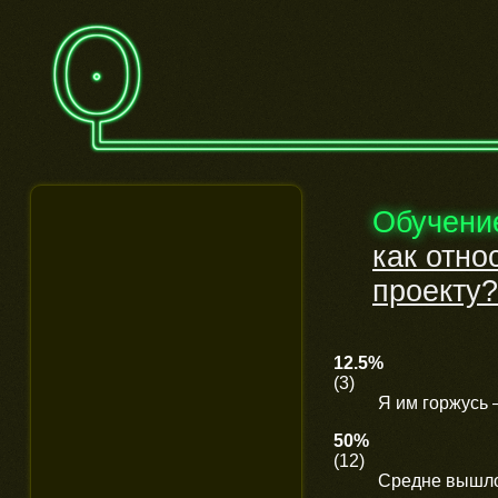
Обучени
как отно
проекту?
12.5%
(3)
Я им горжусь 
50%
(12)
Средне вышло