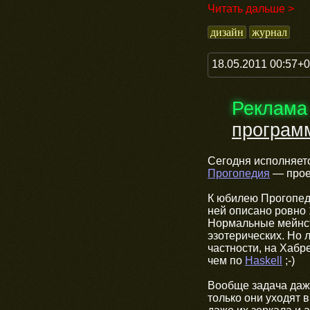
Читать дальше >
дизайн
журнал
18.05.2011 00:57+
Реклама
програм
Сегодня исполняет
Прогопедия
— проек
К юбилею Прогопеди
ней описано ровно
Нормальные мейнст
эзотерических. Но 
частности, на Хабр
чем по
Haskell
;-)
Вообще задача даже
только они уходят 