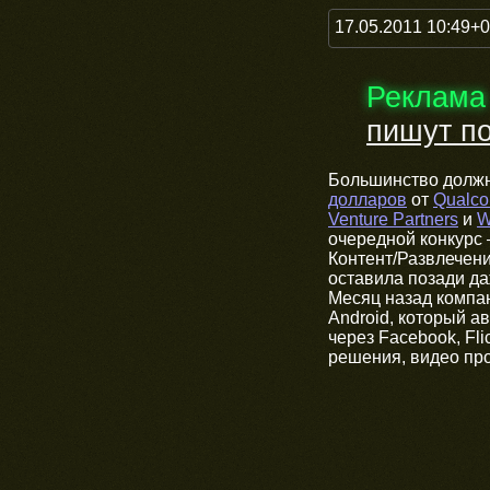
17.05.2011 10:49+
Реклама
пишут по
Большинство должн
долларов
от
Qualc
Venture Partners
и
W
очередной конкурс
Контент/Развлечения
оставила позади д
Месяц назад компа
Android, который а
через Facebook, Fl
решения, видео пр