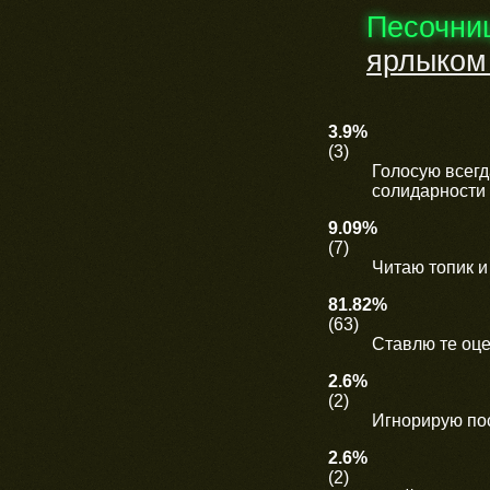
Песочни
ярлыком
3.9%
(3)
Голосую всегда
солидарности
9.09%
(7)
Читаю топик и
81.82%
(63)
Ставлю те оце
2.6%
(2)
Игнорирую пос
2.6%
(2)