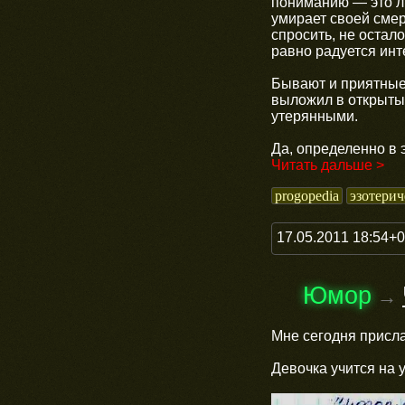
пониманию — это лю
умирает своей смер
спросить, не остало
равно радуется инт
Бывают и приятные
выложил в открытый
утерянными.
Да, определенно в э
Читать дальше >
progopedia
эзотерич
17.05.2011 18:54+
Юмор
→
Мне сегодня присла
Девочка учится на 