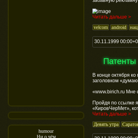
забавную рекламну
Читать дальше >
velcom
android
нац
30.11.1999 00:00+
Патенты
В конце октября ко
заголовком «думаю,
«www.birich.ru Мне 
Пройдя по ссылке я
«КировЧерМет», ко
Читать дальше >
Девять утра
Сарато
humour
Ни о чём