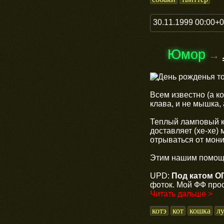
30.11.1999 00:00+
Юмор
→
Всем известно (а к
клава, и не мышка, 
Теплый ламповый 
доставляет (хе-хе)
отрываться от мони
Этим нашим помощн
UPD:
Под катом О
фоток. Мой ФФ прос
Читать дальше >
котэ
кот
кошка
л