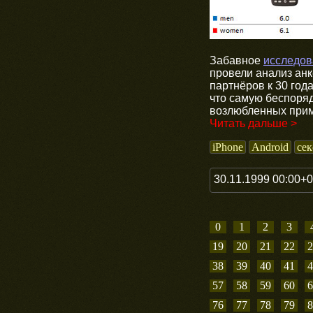
Забавное
исследов
провели анализ анк
партнёров к 30 год
что самую беспоря
возлюбленных прим
Читать дальше >
iPhone
Android
сек
30.11.1999 00:00+
0
1
2
3
19
20
21
22
2
38
39
40
41
4
57
58
59
60
6
76
77
78
79
8