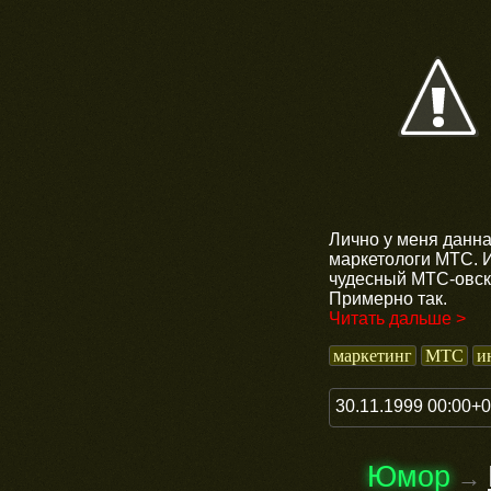
Лично у меня данна
маркетологи МТС. И
чудесный МТС-овск
Примерно так.
Читать дальше >
маркетинг
МТС
и
30.11.1999 00:00+
Юмор
→