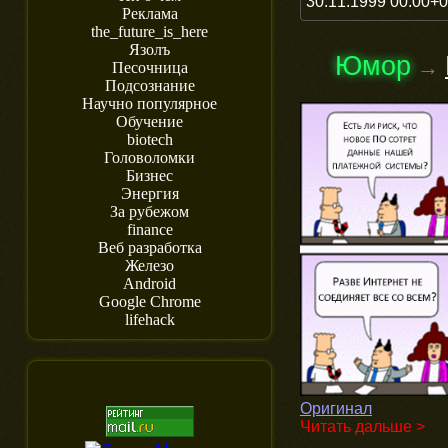
30.11.1999 00:00+
Реклама
the_future_is_here
Язолъ
Юмор
→
Песочница
Подсознание
Научно популярное
Обучение
biotech
Головоломки
Бизнес
Энергия
За рубежом
finance
Веб разработка
Железо
Android
Google Chrome
lifehack
Оригинал
Читать дальше >