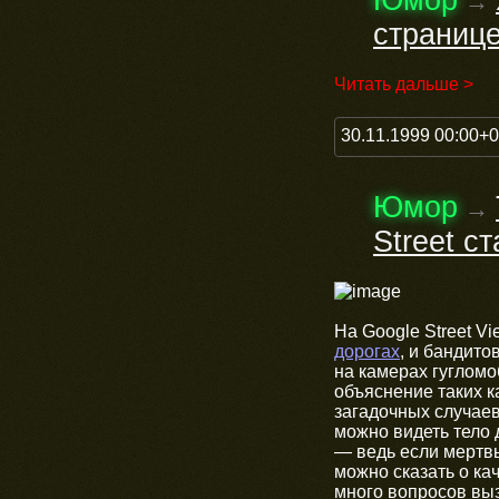
Юмор
→
страниц
Читать дальше >
30.11.1999 00:00+
Юмор
→
Street с
На Google Street V
дорогах
, и бандито
на камерах гугломо
объяснение таких к
загадочных случаев
можно видеть тело 
— ведь если мертвы
можно сказать о ка
много вопросов выз