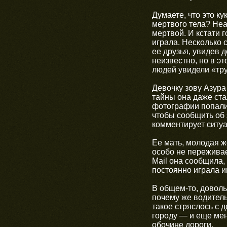
Думаете, что это к
мертвого тела? Неа
мертвой. И кстати 
играла. Несколько 
ее друзья, увидев 
неизвестно, но в э
людей увидели «тру
Девочку зову Азура
тайны она даже ста
фотографии попали 
чтобы сообщить об
комментирует ситу
Ее мать, молодая ж
особо не переживае
Mail она сообщила,
постоянно играла и
В общем-то, доволь
почему же водитель
такое стряслось с 
городу — и еще мен
обочине дороги.