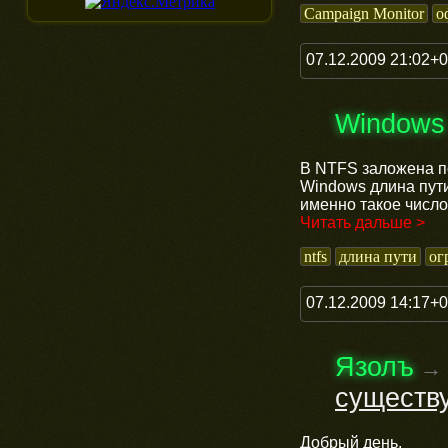
Campaign Monitor
о
07.12.2009 21:02+
Windows
В NTFS заложена п
Windows длина пут
именно такое число,
Читать дальше >
ntfs
длина пути
ог
07.12.2009 14:17+
Язолъ
→
существу
Добрый день.