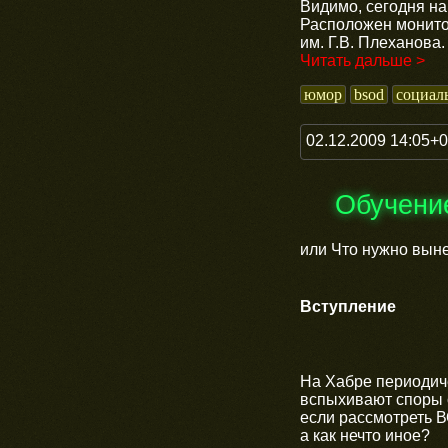
Видимо, сегодня на
Расположен монито
им. Г.В. Плеханова.
Читать дальше >
юмор
bsod
социал
02.12.2009 14:05+
Обучени
или Что нужно вын
Вступление
На Хабре периодич
вспыхивают споры о
если рассмотреть В
а как нечто иное?