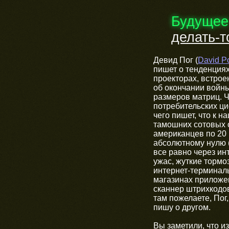
Будущее
делать-т
Девид Пог (
David P
пишет о тенденциях
проекторах, встрое
об окончании войн
размеров матриц. Ч
потребительских ц
чего пишет, что к 
тамошних сотовых о
американцев по 20 
абсолютному нулю 
все равно через ин
ужас, жуткие торм
интернет-терминалы
магазинах приложе
сканнер штрихкодов
там пожелаете, Пог,
пишу о другом.
Вы заметили, что из