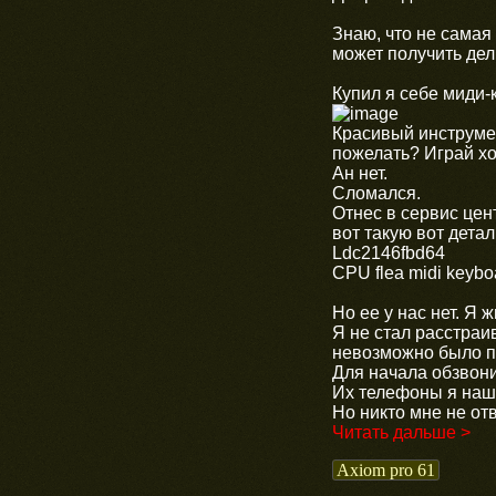
Знаю, что не самая
может получить дел
Купил я себе миди-к
Красивый инструме
пожелать? Играй хот
Ан нет.
Сломался.
Отнес в сервис цен
вот такую вот детал
Ldc2146fbd64
CPU flea midi keybo
Но ее у нас нет. Я 
Я не стал расстраи
невозможно было пр
Для начала обзвон
Их телефоны я наш
Но никто мне не от
Читать дальше >
Axiom pro 61