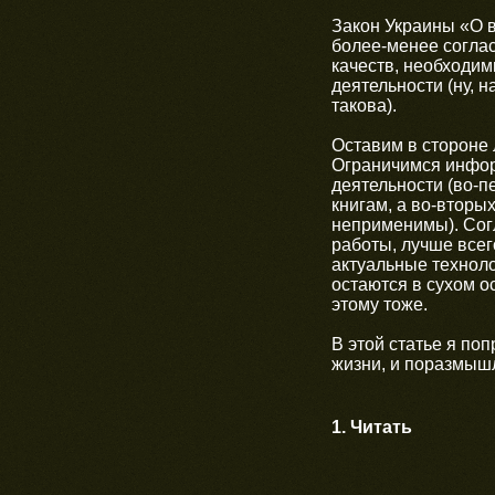
Закон Украины «О 
более-менее соглас
качеств, необходи
деятельности (ну, н
такова).
Оставим в стороне 
Ограничимся инфор
деятельности (во-п
книгам, а во-вторы
неприменимы). Согл
работы, лучше всег
актуальные техноло
остаются в сухом ос
этому тоже.
В этой статье я по
жизни, и поразмышл
1. Читать