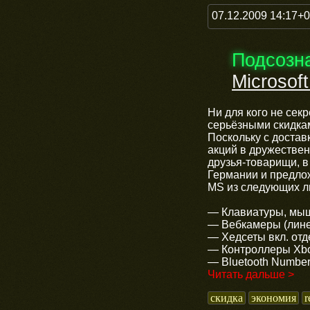
07.12.2009 14:17+
Подсозн
Microsof
Ни для кого не сек
серьёзными скидка
Поскольку с достав
акций в дружествен
друзья-товарищи, в 
Германии и предло
MS из следующих л
— Клавиатуры, мыши
— Вебкамеры (лине
— Хедсеты вкл. от
— Контроллеры Xbox 
— Bluetooth Number
Читать дальше >
скидка
экономия
r