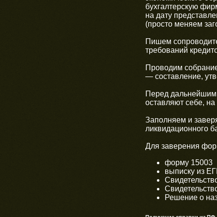
бухгалтерскую фирм
на дату представл
(просто меняем заг
Пишем сопроводите
требований кредит
Проводим собрание 
— составление, ут
Перед дальнейшими
оставляют себе, на
Заполняем и завер
ликвидационного б
Для заверения фор
форму 15003
выписку из Е
Свидетельство
Свидетельство
Решение о на