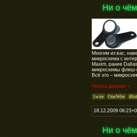
Ни о чё
Многим из вас, наве
микросхема с интерф
Maxim, ранее Dalla
микросхемы флеш-па
Всё это – микросхе
Читать дальше >
1wire
OneWire
iBut
18.12.2009 06:23+
Ни о чё