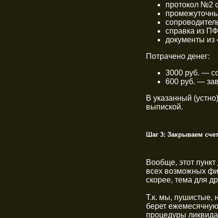
протокол №2 с
промежуточны
сопроводител
справка из ПФ
документы из 
Потрачено денег:
3000 руб. — с
600 руб. — з
В указанный (устно
выпиской.
Шаг 3:
Закрываем сче
Вообще, этот пункт
всех возможных фи
скорее, тема для др
Т.к. мы, пушистые, 
берет ежемесячную 
процедуры ликвидац