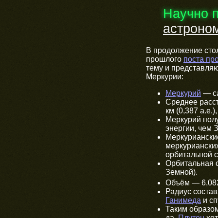
Научно 
астроно
В продолжение стол
прошлого
поста пр
тему и представля
Меркурии:
Меркурий
— са
Среднее расс
км (0,387 а.е.)
Меркурий полу
энергии, чем 
Меркурианск
меркурианских
орбитальной с
Орбитальная с
Земной).
Объём — 6,08
Радиус состав
Ганимеда
и сп
Таким образом
да,
Плутон
хот