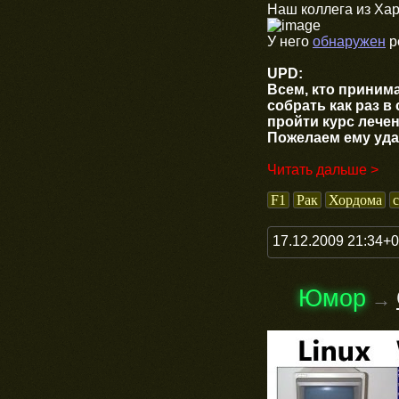
Наш коллега из Хар
У него
обнаружен
р
UPD:
Всем, кто приним
собрать как раз в
пройти курс лече
Пожелаем ему удач
Читать дальше >
F1
Рак
Хордома
17.12.2009 21:34+
Юмор
→