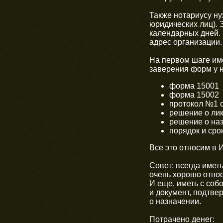
Также нотариусу н
юридических лиц). 
календарных дней. 
адрес организации.
На первом шаге име
заверения форм у н
форма 15001
форма 15002
протокол №1 с
решение о ли
решение о на
порядок и сро
Все это относим в
Совет: всегда имет
очень хорошо отно
И еще, иметь с соб
и документ, подтв
о назначении.
Потрачено денег: