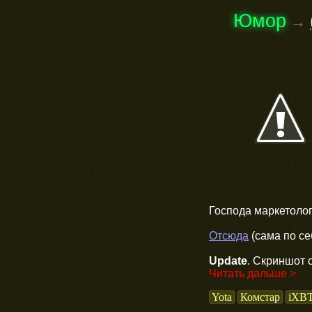
Юмор
→
Господа маркетолог
Отсюда
(сама по се
Update
. Скриншот 
Читать дальше >
Yota
Комстар
iXB