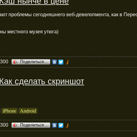
Кэш нынче в цене
мают проблемы сегодняшнего веб-девелопмента, как в Пере
ны местного музея утюга)
0300
Поделиться…
Как сделать скриншот
iPhone
Android
0300
Поделиться…