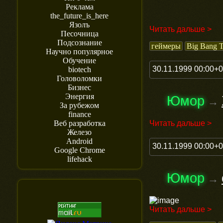
Реклама
the_future_is_here
Язолъ
Читать дальше >
Песочница
Подсознание
геймеры
Big Bang 
Научно популярное
Обучение
30.11.1999 00:00+
biotech
Головоломки
Бизнес
Энергия
Юмор
→
За рубежом
finance
Читать дальше >
Веб разработка
Железо
Android
30.11.1999 00:00+
Google Chrome
lifehack
Юмор
→
Читать дальше >