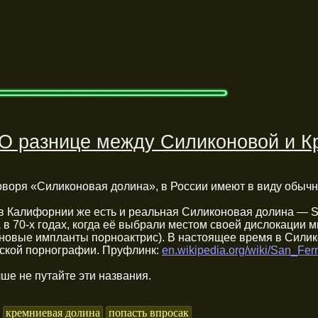
О разнице между Силиконовой и 
говоря «Силиконовая долина», в России имеют в виду обычно
о в Калифорнии же есть и реальная Силиконовая долина — Si
в 70-х годах, когда её выбрали местом своей дислокации 
оновые импланты порноактрис). В настоящее время в Сили
ской порнографии. Пруфлинк:
en.wikipedia.org/wiki/San_F
чше не путайте эти названия.
кремниевая долина
попасть впросак