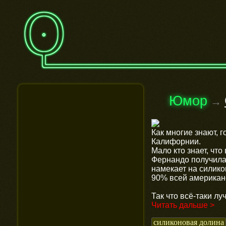
Юмор
→
Как многие знают, 
Калифорнии.
Мало кто знает, чт
Фернандо получила 
намекает на силик
90% всей американ
Так что всё-таки лу
Читать дальше >
силиконовая долина