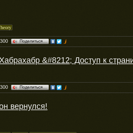
Theory
0300
Поделиться…
Хабрахабр &#8212; Доступ к стран
0300
Поделиться…
он вернулся!