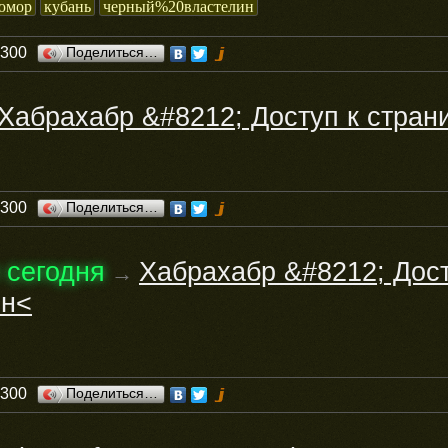
юмор
кубань
черный%20властелин
0300
Поделиться…
Хабрахабр &#8212; Доступ к стран
0300
Поделиться…
 сегодня
Хабрахабр &#8212; Дост
→
ен<
0300
Поделиться…