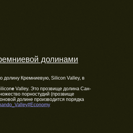
Кремниевой долинами
 долину Кремниевую, Silicon Valley, в
licon
e
Valley. Это прозвище долина Сан-
множество порностудий (прозвище
коновой долине производится порядка
ernando_Valley#Economy