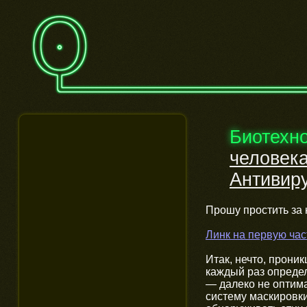
Биотехн
человека
Антивир
Прошу простить за 
Линк на первую ча
Итак, нечто, прони
каждый раз опреде
— далеко не оптима
систему маскировки