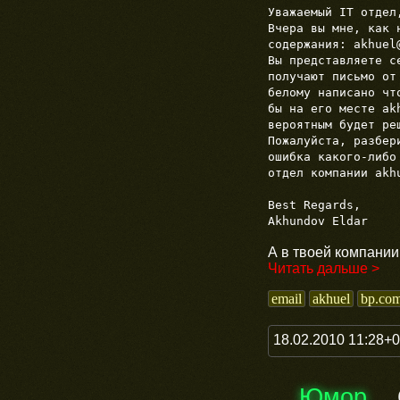
Уважаемый IT отдел
Вчера вы мне, как 
содержания: akhuel
Вы представляете с
получают письмо от
белому написано чт
бы на его месте ak
вероятным будет ре
Пожалуйста, разбер
ошибка какого-либо
отдел компании akh
Best Regards,
Akhundov Eldar
А в твоей компании
Читать дальше >
email
akhuel
bp.co
18.02.2010 11:28+
Юмор
→