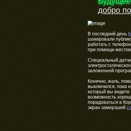
Будущее
добро по
В последний день
М
шокировали публику
работать с телефо
при помощи жестов.
Специальный датчи
электростатического
заложенной програм
Конечно, жаль, пома
выключился, пока н
который вы видите 
возможность хорош
порадоваться в Кор
экран замерзшей
с