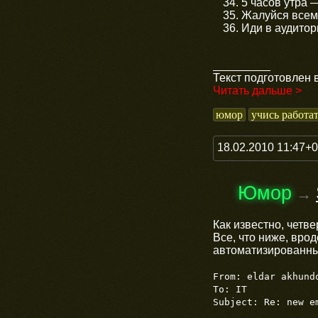
5 часов утра 
Жалуйся всем,
Иди в аудитор
_________
Текст подготовлен 
Читать дальше >
юмор
учись работа
18.02.2010 11:47+
Юмор
→
Как известно, четв
Все, что ниже, вро
автоматизированны
From: eldar akhund
To: IT
Subject: Re: new e