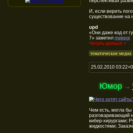
перспективах разви
И, если верить пог
существование на н
upd
«Они даже код от г
7» заметил
mekegi
Читать дальше >
тематические медиа
25.02.2010 03:22+
Юмор
→
Чем есть, могла бы 
разговаривающий н
кибер-хирургами; 
жидкостями; Заказч