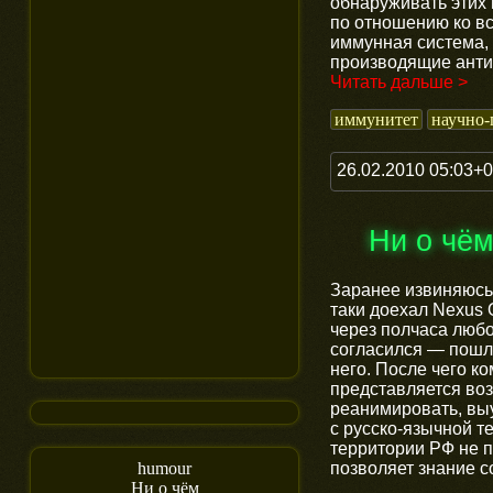
обнаруживать этих
по отношению ко вс
иммунная система,
производящие анти
Читать дальше >
иммунитет
научно-
26.02.2010 05:03+
Ни о чё
Заранее извиняюсь 
таки доехал Nexus 
через полчаса любо
согласился — пошла
него. После чего 
представляется во
реанимировать, вы
с русско-язычной т
территории РФ не п
позволяет знание с
humour
Ни о чём