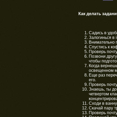
Как делать задани
Садись в удо
Залогинься в i
Внимательно п
Спустись к ко
Проверь почту
Позвони другу
чтобы подгото
Когда вернешь
освещенном м
Еще раз пере
его.
Проверь почту
Знаешь, ты до
четвертом кла
концентрирова
Сходи в ванну
Скачай пару т
Проверь почту