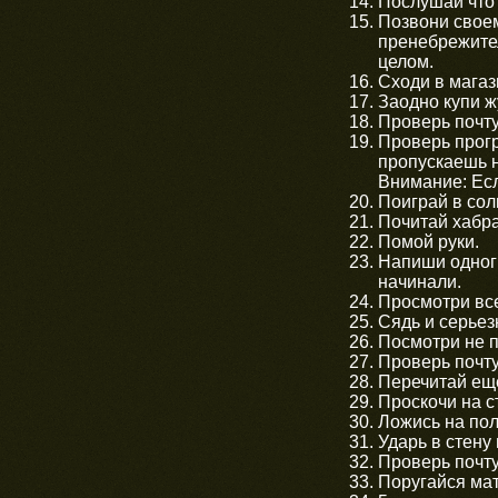
Послушай что 
Позвони своем
пренебрежител
целом.
Сходи в магаз
Заодно купи ж
Проверь почту
Проверь прогр
пропускаешь н
Внимание: Есл
Поиграй в сол
Почитай хабра
Помой руки.
Напиши одногр
начинали.
Просмотри все
Сядь и серьез
Посмотри не п
Проверь почту
Перечитай еще
Проскочи на с
Ложись на пол
Ударь в стену 
Проверь почту
Поругайся ма