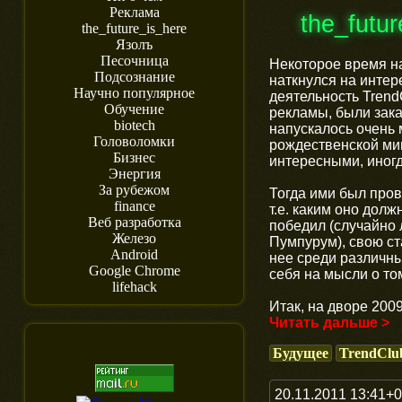
Реклама
the_futu
the_future_is_here
Язолъ
Песочница
Некоторое время на
Подсознание
наткнулся на интер
Научно популярное
деятельность Trend
Обучение
рекламы, были зака
biotech
напускалось очень 
Головоломки
рождественской ми
Бизнес
интересными, иногд
Энергия
За рубежом
Тогда ими был пров
finance
т.е. каким оно долж
Веб разработка
победил (случайно 
Железо
Пумпурум), свою ста
Android
нее среди различны
Google Chrome
себя на мысли о том
lifehack
Итак, на дворе 2009
Читать дальше >
Будущее
TrendClu
20.11.2011 13:41+