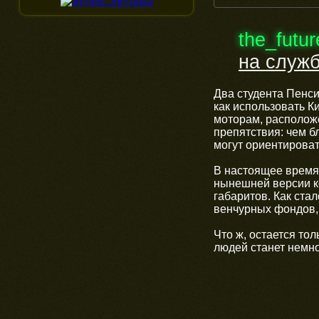
the_futu
на служб
Два студента Пенс
как использовать К
моторам, располож
препятствия: чем б
могут ориентироват
В настоящее время 
нынешней версии ко
габаритов. Как ста
венчурных фондов, 
Что ж, остается тол
людей станет немно