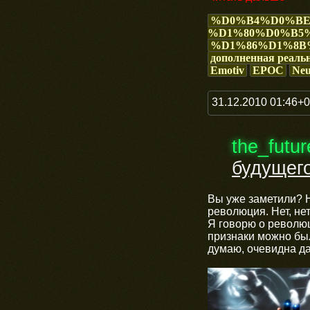
%D0%B4%D0%B
%D1%80%D0%B5
%D1%86%D1%8B
дополненная реаль
Emotiv
EPOC
Neu
31.12.2010 01:46+
the_futu
будущег
Вы уже заметили? 
революция. Нет, нет
Я говорю о революц
признаки можно был
думаю, очевидна да