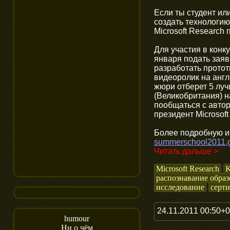
Если ты студент и
создать технологию
Microsoft Research
Для участия в конк
января подать заяв
разработать протот
видеоролик на анг
жюри отберет 5 луч
(Великобритания) на
пообщаться с автор
президент Microsoft
Более подробную и
summerschool2011.gr
Читать дальше >
Microsoft Research
K
распознавание образ
исследование
серт
24.11.2011 00:50+
humour
Ни о чём