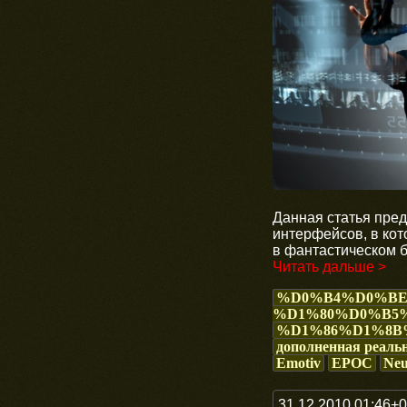
Данная статья пред
интерфейсов, в кот
в фантастическом 
Читать дальше >
%D0%B4%D0%B
%D1%80%D0%B5
%D1%86%D1%8B
дополненная реаль
Emotiv
EPOC
Neu
31.12.2010 01:46+