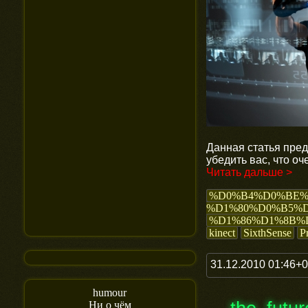
Данная статья пред
убедить вас, что о
Читать дальше >
%D0%B4%D0%BE
%D1%80%D0%B5%
%D1%86%D1%8B%
kinect
SixthSense
P
31.12.2010 01:46+
humour
Ни о чём