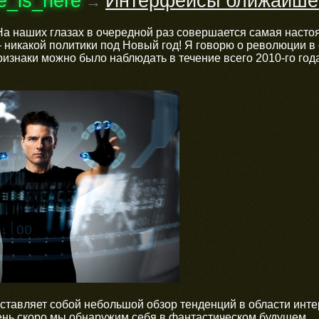
re_is_here
Интерфейсы ближайшег
→
а наших глазах в очередной раз совершается самая настояща
никакой политики под Новый год! Я говорю о революции в 
ризнаки можно было наблюдать в течение всего 2010-го год
ставляет собой небольшой обзор тенденций в области инт
чень скоро мы обнаружим себя в фантастическом будущем.