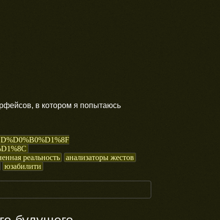
ерфейсов, в котором я попытаюсь
D%D0%B0%D1%8F
D1%8C
енная реальность
анализаторы жестов
юзабилити