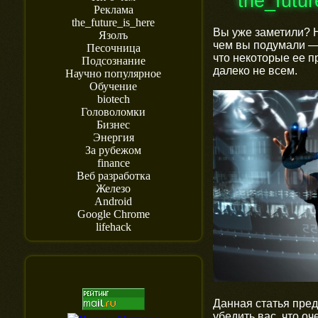
the_futu
Реклама
the_future_is_here
Вы уже заметили? Н
Язолъ
чем вы подумали — 
Песочница
что некоторые ее п
Подсознание
далеко не всем.
Научно популярное
Обучение
biotech
Головоломки
Бизнес
Энергия
За рубежом
finance
Веб разработка
Железо
Android
Google Chrome
lifehack
Данная статья пред
убедить вас, что о