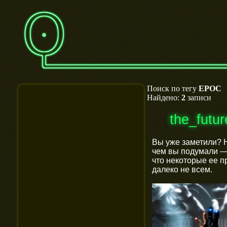
Поиск по тегу
EPOC
Найдено:
2
записи
the_futu
Вы уже заметили? Н
чем вы подумали — 
что некоторые ее п
далеко не всем.