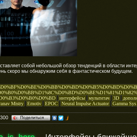
ставляет собой небольшой обзор тенденций в области инт
чень скоро мы обнаружим себя в фантастическом будущем.
%D0%BF%D0%BE%D0%BB%D0%BD%D0%B5%D0%BD%D0%B
D0%B0%D0%BB%D1%8C%D0%BD%D0%BE%D1%81%D1%82%
D0%B3%D0%B0%D0%BD
интерфейсы
мультитач
3D
дополн
ranav Mistry
Emotiv
EPOC
Neural Impulse Actuator
Gamma Sys
0300
Поделиться…