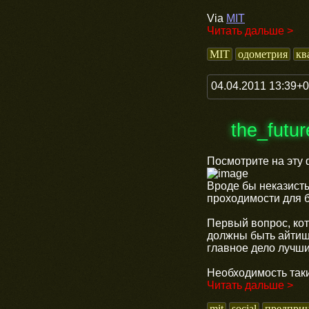
Via
MIT
Читать дальше >
MIT
одометрия
кв
04.04.2011 13:39+
the_futu
Посмотрите на эту
Вроде бы неказисты
проходимости для б
Первый вопрос, кот
должны быть айтишн
главное дело лучш
Необходимость таки
Читать дальше >
mit
social
предприн