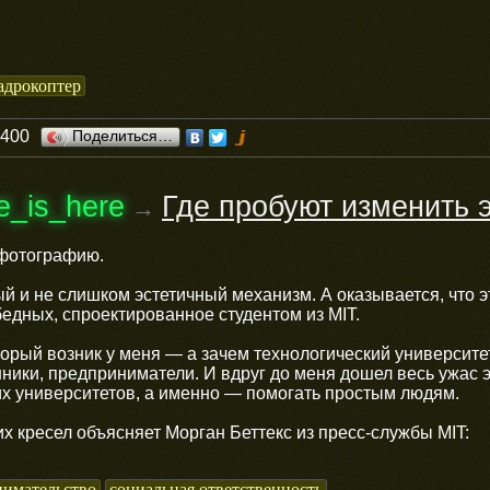
адрокоптер
0400
Поделиться…
re_is_here
Где пробуют изменить 
→
 фотографию.
й и не слишком эстетичный механизм. А оказывается, что
едных, спроектированное студентом из MIT.
орый возник у меня — а зачем технологический университе
ики, предприниматели. И вдруг до меня дошел весь ужас э
их университетов, а именно — помогать простым людям.
х кресел объясняет Морган Беттекс из пресс-службы MIT:
имательство
социальная ответственность