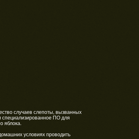
чество случаев слепоты, вызванных
али специализированное ПО для
о яблока.
 домашних условиях проводить