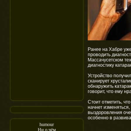
Ранее на Хабре уже
проводить диагност
Массачусетском те
диагностику катара
Устройство получил
сканирует хрустали
обнаружить катарак
говорит, что ему нр
Стоит отметить, чт
начнет изменяться,
выздоровления очен
особенно в развив
humour
Ни о чём