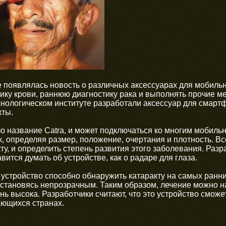
 появлялась новость о различных аксессуарах для мобиль
ику крови, раннюю диагностику рака и выполнять прочие ме
хнологическом институте разработали аксессуар для смар
кты.
о название Catra, и может подключаться ко многим мобильн
к, определяя размер, положение, очертания и плотность. В
ту, и определить степень развития этого заболевания. Разр
авится думать об устройстве, как о радаре для глаза.
о устройство способно обнаружить катаракту на самых ранних
 становясь непрозрачным. Таким образом, лечение можно на
ь высока. Разработчики считают, что это устройство сможе
ающихся странах.