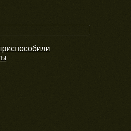
 приспособили
ты