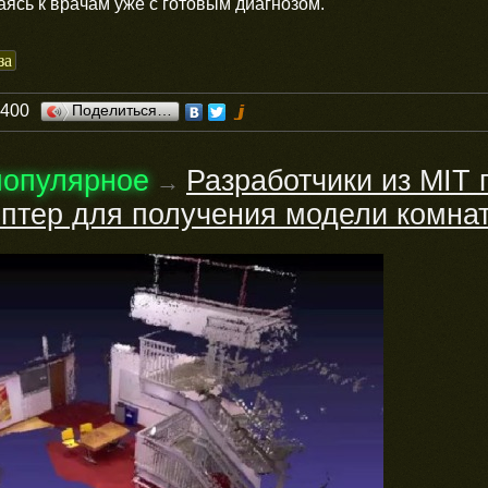
аясь к врачам уже с готовым диагнозом.
за
0400
Поделиться…
популярное
Разработчики из MIT
→
оптер для получения модели комна