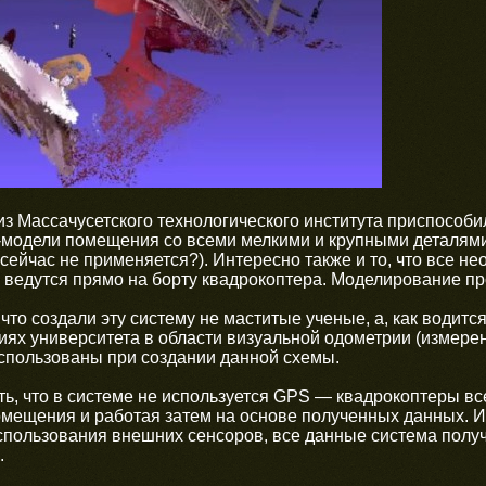
з Массачусетского технологического института приспособи
модели помещения со всеми мелкими и крупными деталями. 
н сейчас не применяется?). Интересно также и то, что все 
 ведутся прямо на борту квадрокоптера. Моделирование пр
что создали эту систему не маститые ученые, а, как водитс
ях университета в области визуальной одометрии (измерен
спользованы при создании данной схемы.
ть, что в системе не используется GPS — квадрокоптеры в
мещения и работая затем на основе полученных данных. Ин
пользования внешних сенсоров, все данные система получ
.