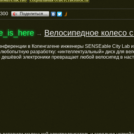
0300
Поделиться…
re_is_here
Велосипедное колесо 
→
онференции в Копенгагене инженеры SENSEable City Lab и
 любопытную разработку: «интеллектуальный» диск для ве
 дешёвой электроники превращает любой велосипед в нас