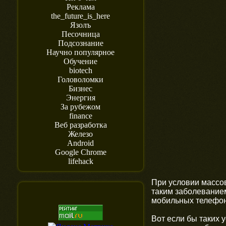
Реклама
the_future_is_here
Язолъ
Песочница
Подсознание
Научно популярное
Обучение
biotech
Головоломки
Бизнес
Энергия
За рубежом
finance
Веб разработка
Железо
Android
Google Chrome
lifehack
При условии массов
таким заболеванием
мобильных телефоно
Вот если бы таких 