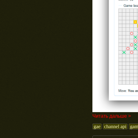
Читать дальше >
gae
channel api
gam