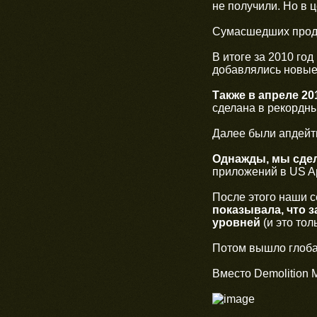
не получили. Но в ц
Сумасшедших прода
В итоге за 2010 го
добавлялись новые
Также в апреле 20
сделана в рекордные
Далее были апдейт
Однажды, мы сдел
приложений в US Ap
После этого наши с
показывала, что 
уровней
(и это тол
Потом вышло глоба
Вместо Demolition M