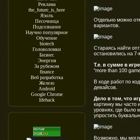
Реклама
the_future_is_here
Язолъ
Отдельно можно отм
Песочница
вариантов.
Подсознание
Научно популярное
Обучение
biotech
Стараясь найти оп
Головоломки
остановились на 7-
Бизнес
Энергия
Т.е. в сумме в игр
За рубежом
“more than 100 game 
finance
Веб разработка
В ходе работ по к
Железо
девайсов.
Android
Google Chrome
Дело в том, что и
lifehack
картинку мы часто 
уровнях, где было 
упростить буквальн
Возможно, мы могли