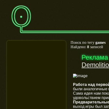
Поиск по тегу
games
Найдено:
8
записей
Реклама
Demoliti
Работа над первой
были аналогичные 
Сама идея нам пок
удовольствием прис
Предварительные с
выход игры был зап