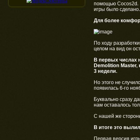
помощью Cocos2d. Н
игры было сделано.
Для более комфор
По ходу разработки
целом на вид он ос
В первых числах 
Demolition Master
3 недели.
Но этого не случил
появилась 6-го ноя
Буквально сразу да
нам оставалось тол
С нашей же стороны
В итоге это выли
Первая версия игры