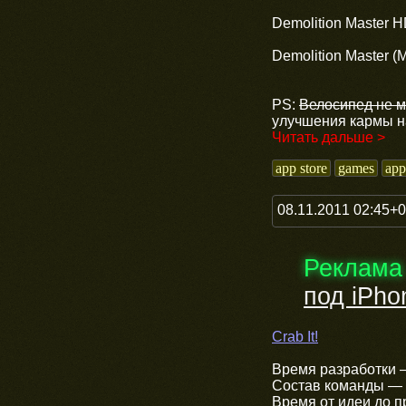
Demolition Master H
Demolition Master (
PS:
Велосипед не м
улучшения кармы на
Читать дальше >
app store
games
app
08.11.2011 02:45+
Реклама
под iPho
Crab It!
Время разработки —
Состав команды — 
Время от идеи до п