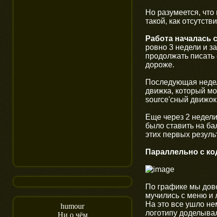
Но разумеется, что
такой, как отсутств
Работа началась 
ровно 3 недели и з
продолжать писать 
дороже.
Последующая недел
движка, который мо
source'сный движо
Еще через 2 недели
было ставить на ба
этих первых резуль
Параллельно с ко
По графике мы дово
мучились с меню и 
На это все ушло н
humour
логотипу доделывал
Ни о чём