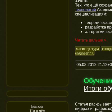
зачёте.
Тех, кто ещё сохра
технологий
Академи
специализациям:
теоретическа
разработка п
алгоритмичес
Читать дальше >
магистратура
compu
engineering
05.03.2012 21:12+
Обучени
Итоги об
Статья раскрывает 
humour
цифрах и графиках)
Ни о чём