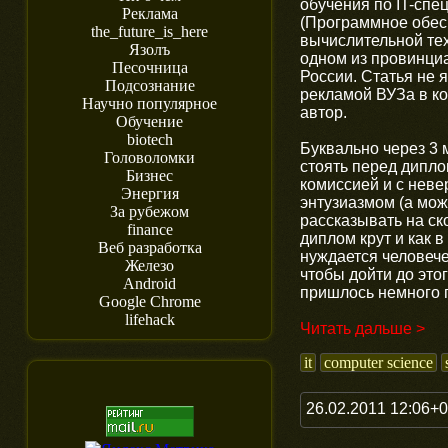
обучения по IT-спе
Реклама
(Программное обес
the_future_is_here
вычислительной тех
Язолъ
одном из провинци
Песочница
России. Статья не 
Подсознание
рекламой ВУЗа в к
Научно популярное
автор.
Обучение
biotech
Буквально через 3 
Головоломки
стоять перед дипл
Бизнес
комиссией и с нев
Энергия
энтузиазмом (а може
За рубежом
рассказывать на ск
finance
диплом крут и как в
Веб разработка
нуждается человече
Железо
чтобы дойти до это
Android
пришлось немного 
Google Chrome
lifehack
Читать дальше >
it
computer science
26.02.2011 12:06+