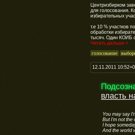
Центризбирком зав
для голосования. К
избирательных учас
т.е 10 % участков 
обработки избират
тысяч. Один КОИБ с
Читать дальше >
голосование
выбор
12.11.2011 10:52+
Подсозн
власть н
You may say I'
But I'm not the
I hope someday 
And the world w