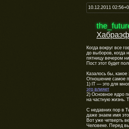
10.12.2011 02:56+
the_futu
Хабраэф
Когда вокруг все го
до выборов, когда 
пятницу вечером ни
Пост этот будет по
Казалось бы, какое 
Отношение самое п
1) IT — это для мно
это влияет
2) Основное ядро п
на частную жизнь. 
С недавних пор в T
даже знаем имя это
Вот уже четверть в
Человеке. Перед вы