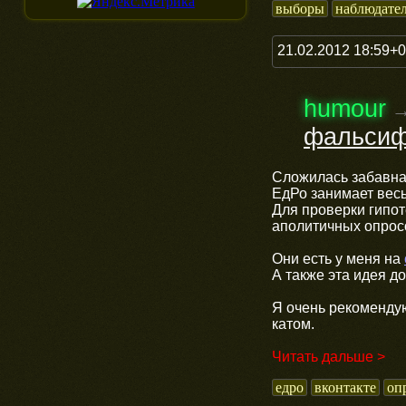
выборы
наблюдате
21.02.2012 18:59+
humour
фальсиф
Сложилась забавная
ЕдРо занимает весь
Для проверки гипо
аполитичных опросо
Они есть у меня на
А также эта идея д
Я очень рекомендую
катом.
Читать дальше >
едро
вконтакте
оп