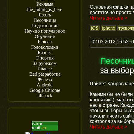
Реклама
Основная фишка пр
the_future_is_here
достаточно просто
Язолъ
Читать дальше >
Песочница
Подсознание
iOS
iphone
тревож
Научно популярное
Обучение
02.03.2012 16:53+
biotech
Головоломки
Бизнес
Энергия
Песочни
За рубежом
за выбо
finance
Веб разработка
Железо
Привет Хабровчане
Android
Google Chrome
Какими бы не были 
lifehack
«политик»), мало к
нас в стране. Каждо
чтобы выборы были
начали писать сайт
контроля за выбо
Читать дальше >