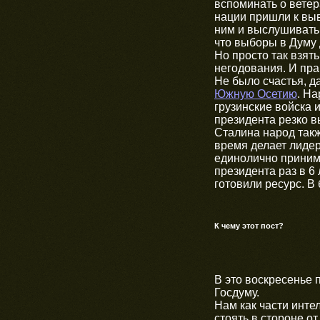
вспоминать о ветер
нации пришли к выв
ним и выслушивать 
что выборы в Думу 
Но просто так взят
негодования. И пра
Не было счастья, д
Южную Осетию
. Н
грузинские войска 
президента резко в
Сталина народ также
время делает лиде
единолично принима
президента раз в 6 
готовили ресурс. В
К чему этот пост?
В это воскресенье 
Госдуму.
Нам как части инте
стоять в стороне о