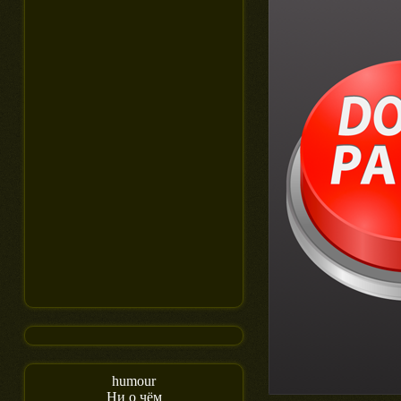
humour
Ни о чём