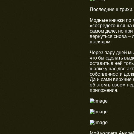
Последние штрихи.
Модные книжки по 
«сосредоточься на г
самом деле, но при
вернуться снова – 
взглядом.
Через пару дней мы
что бы сделать выд
оставить в ней тол
шапке у нас две ак
собственности долж
Да и сами верхние 
об этом в своем пе
приложения.
Мой коллега Андрей