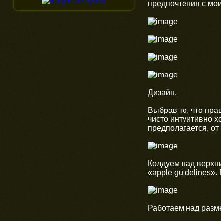
предпочтения с мо
Дизайн.
Выбрав то, что нра
чисто интуитивно х
предполагается, от
Колдуем над верхн
«аpple guidelines»
Работаем над разм