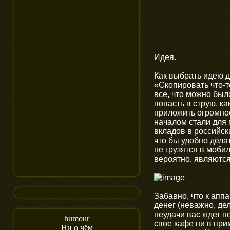
Идея.
Как выбрать идею д
«Скопировать что-т
все, что можно был
попасть в струю, к
приложить огромное
началом стали для 
вкладов в российск
что бы удобно делат
не грузятся в моби
вероятно, являются
Забавно, что к апп
денег (неважно, де
неудачи вас ждет н
humour
свое кафе ни в прим
Ни о чём