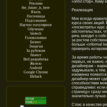
«эппл стор». Кому к
Реклама
the_future_is_here
Реализация
Язолъ
Песочница
Мне всегда нравил
Подсознание
курса своих акций.
Научно популярное
«посмотреть» курс 
Обучение
обстоятельствах, ч
biotech
речь заходит о соб
Головоломки
за ростом собствен
Бизнес
больше «informal lo
Энергия
проверить котировк
За рубежом
finance
За время работы на
Веб разработка
первых, не важно, 
Железо
дизайнерам – вариа
Android
задумывали, а тем, 
Google Chrome
изюминка появится,
lifehack
дизайнер может сде
способностями може
справедливо: если 
страницу» сразу не
значительно лучше.
Стокс в качестве р