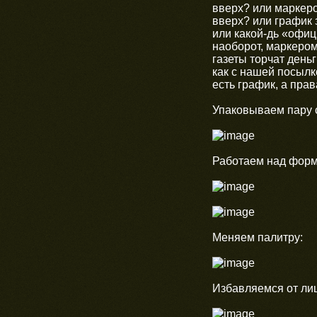
вверх? или маркеро
вверх? или график 
или какой-дь «офиц
наоборот, маркером
газеты торчат день
как с нашей посылк
есть график, а прав
Упаковываем пару с
Работаем над форм
Меняем палитру:
Избавляемся от ли