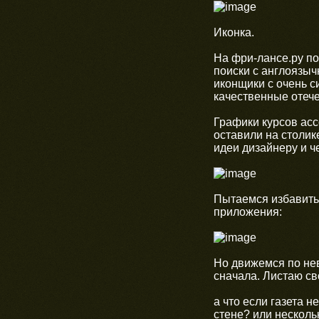
Иконка.
На фри-лансе.ру по
поиски с англоязыч
иконщики с очень 
качественные отеч
Графики курсов асс
оставили на столик
идеи дизайнеру и ч
Пытаемся избавитьс
приложения:
Но движемся по не
сначала. Листаю св
а что если газета 
стене? или нескольк