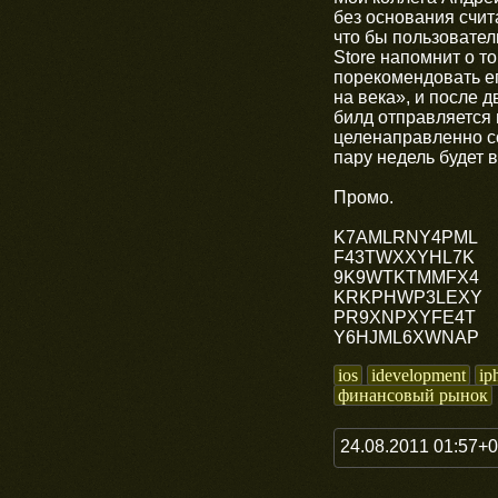
без основания счит
что бы пользовател
Store напомнит о т
порекомендовать ег
на века», и после 
билд отправляется 
целенаправленно с
пару недель будет 
Промо.
K7AMLRNY4PML
F43TWXXYHL7K
9K9WTKTMMFX4
KRKPHWP3LEXY
PR9XNPXYFE4T
Y6HJML6XWNAP
ios
idevelopment
ip
финансовый рынок
24.08.2011 01:57+