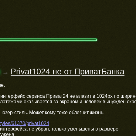
4
м
Privat1024 не от ПриватБанка
→
е.
-интерфейс сервиса Приват24 не влазит в 1024px по ширине.
латежами оказывается за экраном и человек вынужден скро
юзер-стиль. Может кому тоже облегчит жизнь.
/styles/61370/privat1024
 интерфейса не убран, только уменьшены в размере
сужена