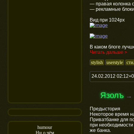
— правая колонка 
— рекламные блоки
Вид при 1024px
В каком блоге лучш
Читать дальше >
stylish
userstyle
сти
24.02.2012 02:12+
Язолъ
→
Предыстория
Некоторое время на
Приватбанке для по
при необходимости 
humour
же банка.
Ни о чём