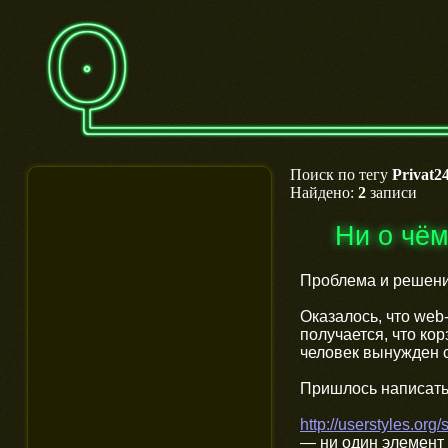
Поиск по тегу
Privat2
Найдено:
2
записи
Ни о чё
Проблема и решени
Оказалось, что web
получается, что ко
человек вынужден с
Пришлось написать 
http://userstyles.org
— ни один элемент