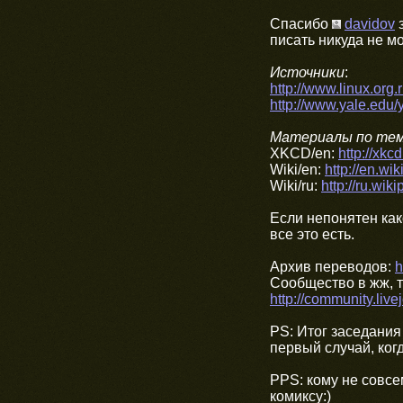
Cпасибо
davidov
з
писать никуда не мо
Источники
:
http://www.linux.or
http://www.yale.edu/
Материалы по те
XKCD/en:
http://xkc
Wiki/en:
http://en.wi
Wiki/ru:
http://ru.wik
Если непонятен как
все это есть.
Архив переводов:
h
Сообщество в жж, т
http://community.liv
PS: Итог заседания
первый случай, ког
PPS: кому не совсе
комиксу:)