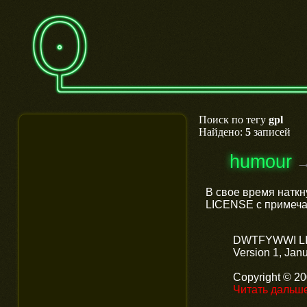
Поиск по тегу
gpl
Найдено:
5
записей
humour
В свое время наткн
LICENSE с примеч
DWTFYWWI L
Version 1, Jan
Copyright © 2
Читать дальш