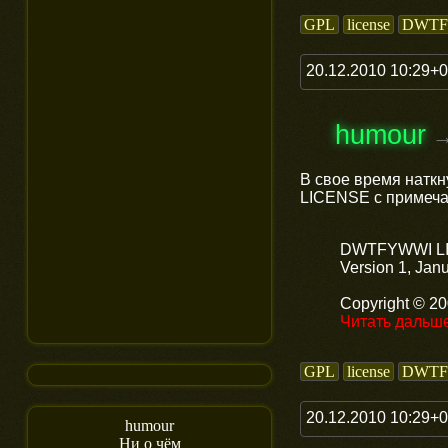
GPL
license
DWT
20.12.2010 10:29+
humour
В свое время наткн
LICENSE с примеч
DWTFYWWI L
Version 1, Jan
Copyright © 2
Читать дальш
GPL
license
DWT
20.12.2010 10:29+
humour
Ни о чём