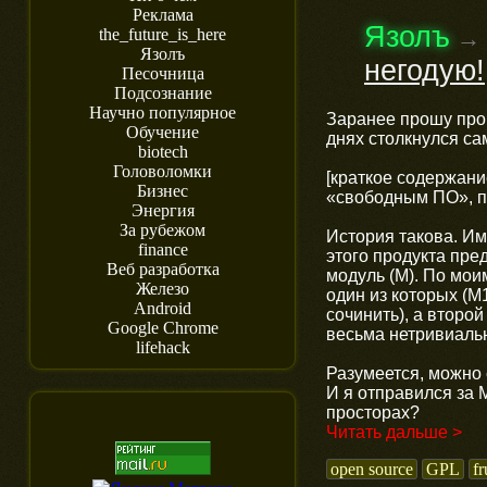
Реклама
Язолъ
→
the_future_is_here
Язолъ
негодую!
Песочница
Подсознание
Научно популярное
Заранее прошу прощ
Обучение
днях столкнулся сам
biotech
Головоломки
[краткое содержани
Бизнес
«свободным ПО», по
Энергия
За рубежом
История такова. Им
finance
этого продукта пре
Веб разработка
модуль (M). По мои
Железо
один из которых (M1
Android
сочинить), а второй
Google Chrome
весьма нетривиаль
lifehack
Разумеется, можно 
И я отправился за M
просторах?
Читать дальше >
open source
GPL
fr