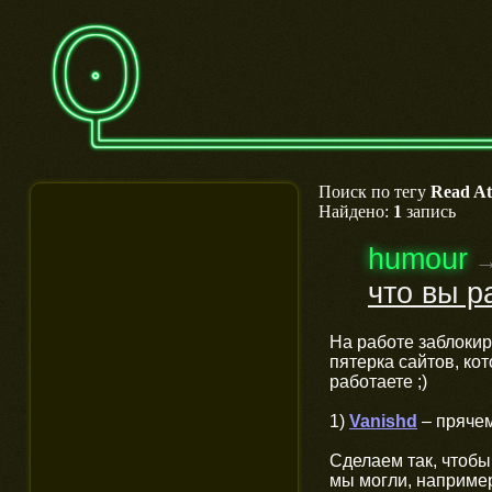
Поиск по тегу
Read A
Найдено:
1
запись
humour
что вы р
На работе заблокир
пятерка сайтов, ко
работаете ;)
1)
Vanishd
– прячем
Сделаем так, чтобы 
мы могли, наприме