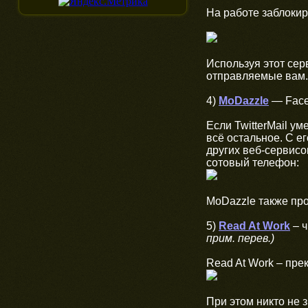
На работе заблокиро
Используя этот сер
отправляемые вам. 
4)
MoDazzle
— Faceb
Если TwitterMail у
всё остальное. С е
других веб-сервисо
сотовый телефон:
MoDazzle также про
5)
Read At Work
– ч
прим. перев.)
Read At Work – пре
При этом никто не з