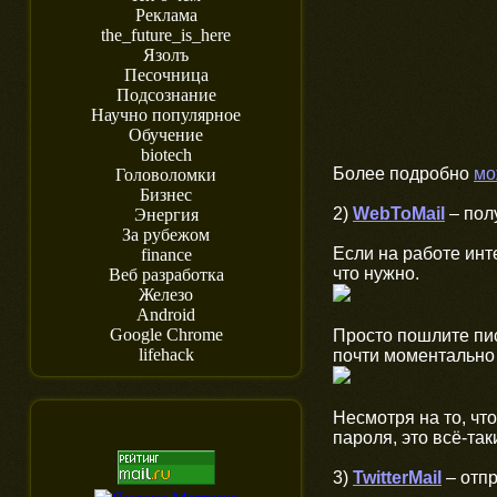
Реклама
the_future_is_here
Язолъ
Песочница
Подсознание
Научно популярное
Обучение
biotech
Более подробно
мо
Головоломки
Бизнес
2)
WebToMail
– пол
Энергия
За рубежом
Если на работе инт
finance
что нужно.
Веб разработка
Железо
Android
Google Chrome
Просто пошлите пис
lifehack
почти моментально 
Несмотря на то, чт
пароля, это всё-та
3)
TwitterMail
– отпр