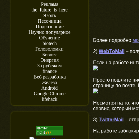
Реклама
the_future_is_here
Язолъ
Песочница
Подсознание
Научно популярное
Обучение
Более подробно
мо
biotech
Головоломки
2)
WebToMail
– пол
Бизнес
Энергия
Если на работе инт
За рубежом
finance
Веб разработка
Просто пошлите пис
Железо
страницу по почте. 
Android
Google Chrome
lifehack
Несмотря на то, чт
сервис, который мо
3)
TwitterMail
– отпр
На работе заблокиро