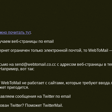
жно почитать тут
.
учаем веб-страницы по email
ернет ограничен только электронной почтой, то WebToMail — 
ьмо на send@webtomail.co.cc с адресом веб-страницы в те
Например, вот так:
о WebToMail не работает с сайтами, которые требуют ввода 
жет пригодится.
авляем сообщения на Twitter по email
ван Twitter? Поможет TwitterMail.