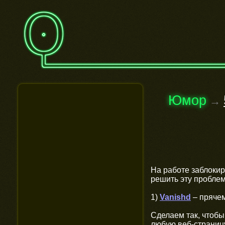
Юмор
→
На работе заблокир
решить эту проблему
1)
Vanishd
– прячем
Сделаем так, чтобы
любую веб-страниц