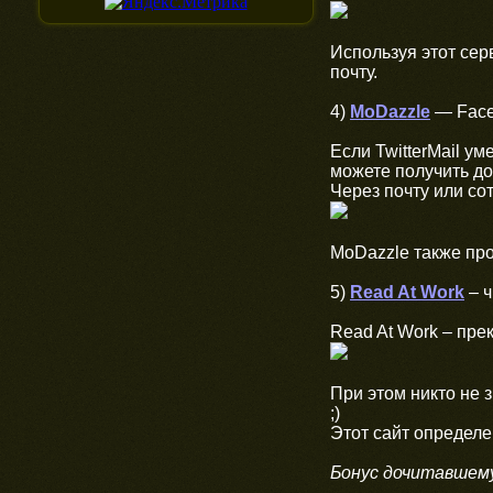
Используя этот сер
почту.
4)
MoDazzle
— Faceb
Если TwitterMail у
можете получить дос
Через почту или со
MoDazzle также про
5)
Read At Work
– ч
Read At Work – пре
При этом никто не 
;)
Этот сайт определе
Бонус дочитавшем