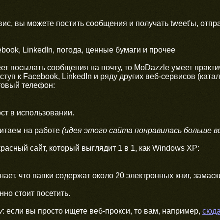
вис, вы можете постить сообщения и получать tweet'ы, отп
ook, LinkedIn, погода, ценные бумаги и прочее
меет посылать сообщения на почту, то MoDazzle умеет практ
туп к Facebook, LinkedIn и ряду других веб-сервисов (ката
товый телефон:
ст в использовании.
итаем на работе
(идея этого сайта понравилась больше вс
красный сайт, который выглядит 1 в 1, как Windows XP:
знает, что папки содержат около 20 электронных книг, зама
нно стоит посетить.
у
: если вы просто ищете веб-прокси, то вам, например,
сюд