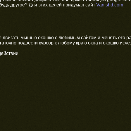
будь другое? Для этих целей придуман сайт
Vanishd.com
е двигать мышью окошко с любимым сайтом и менять его р
таточно подвести курсор к любому краю окна и окошко исчез
действии: