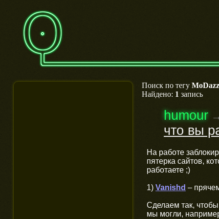
Поиск по тегу
MoDazz
Найдено:
1
запись
humour
что вы р
На работе заблокир
пятерка сайтов, ко
работаете ;)
1)
Vanishd
– прячем
Сделаем так, чтобы 
мы могли, наприме