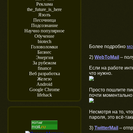
Реклама
the_future_is_here
Язолъ
Песочница
Подсознание
Научно популярное
Обучение
biotech
Более подробно
мо
Головоломки
Бизнес
2)
WebToMail
– пол
Энергия
За рубежом
Если на работе инт
finance
что нужно.
Веб разработка
Железо
Android
Google Chrome
Просто пошлите пис
lifehack
почти моментально 
Несмотря на то, чт
пароля, это всё-та
3)
TwitterMail
– отпр