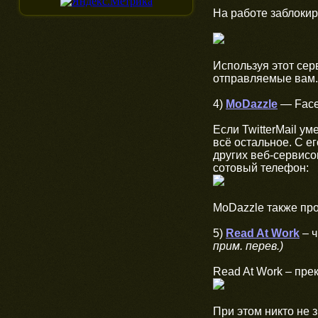
На работе заблокиро
Используя этот сер
отправляемые вам. 
4)
MoDazzle
— Faceb
Если TwitterMail у
всё остальное. С е
других веб-сервисо
сотовый телефон:
MoDazzle также про
5)
Read At Work
– ч
прим. перев.)
Read At Work – пре
При этом никто не з