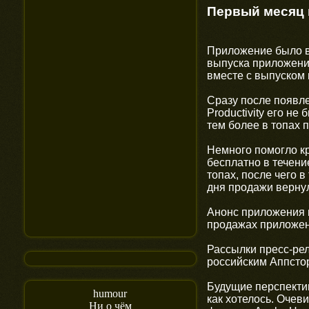
Первый месяц 
Приложение было в
выпуска приложений
вместе с выпуском 
Сразу после появле
Productivity его не
тем более в топах 
Немного помогло к
бесплатно в течени
топах, после чего 
дня продажи вернул
Анонс приложения 
продажах приложен
Рассылки пресс-рел
российским Аппстор
Будущие перспекти
humour
как хотелось. Очев
Ни о чём