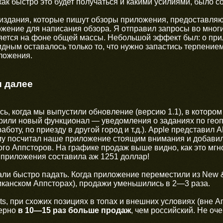
как быстро это будет получаться и какими усилиями, было 
издания, которые пишут обзоры приложения, предоставляю
жение для написания обзора. Я отправил запросы во многие
яется на фоне общей массы. Небольшой эффект был: о при
дным оставалось только то, что нужно запастись терпение
ложения.
и далее
ь, когда мы выпустили обновление (версию 1.1), в которо
рили новый функционал — уведомления о заданиях по геоп
аботу, по приезду в другой город и т.д.). Apple представил 
ому посчитал наше приложение стоящим внимания и добавил
кого Аппсторов. На графике продаж выше видно, как это мгн
 приложения составила аж 1251 доллар!
ли быстро падать. Когда приложение переместили из New & 
иканском Аппсторах), продажи уменьшились в 2—3 раза.
sts, при схожих позициях в топах и внешних условиях (вне 
мерно
в 10—15 раз больше продаж
, чем российский. Не оче