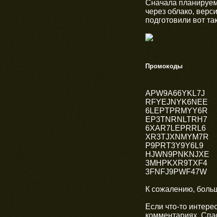
Сначала планируем
через облако, верси
подготовили вот та
Промокоды
APW9A66YKL7J
RFYEJNYK6NEE
6LEPTPRMYY6R
EP3TNRNLTRH7
6XAR7LEPRRL6
XR3TJXNMYM7R
P9PRT3Y9Y6L9
HJWN9PNKNJXE
3MHPKXR9TXF4
3FNFJ9PWF47W
К сожалению, больш
Если что-то интере
комментариях. Спа