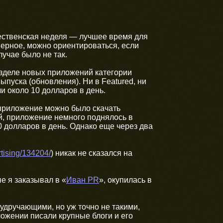
ественская неделя — лучшее время для
верное, можно ориентироваться, если
учае было не так.
азделе новых приложений категории
ыпуска (обновления). Ни в Featured, ни
и около 10 долларов в день.
приложение можно было скачать
ий, приложение немного поднялось в
0 долларов в день. Однако еще через два
rtising/134204/
) никак не сказался на
е я заказывал в «
Иван PR
», окупилась в
дручающими, но уж точно не такими,
ложении писали крупные блоги и его