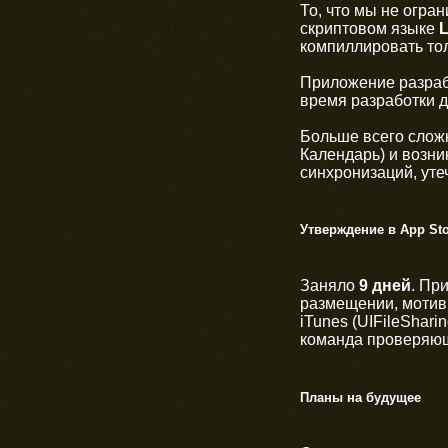
То, что мы не огра
скриптовом языке
компиллировать тол
Приложение разрабо
время разработки д
Больше всего сложн
Календарь) и возн
синхронизаций, уте
Утверждение в App Sto
Заняло
9 дней
. Пр
размещении, мотив
iTunes (UIFileShar
команда проверяющи
Планы на будущее