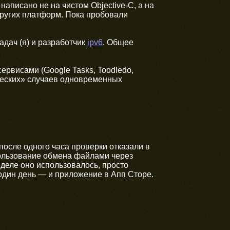
аписано не на чистом Objective-C, а на
других платформ. Пока пробовали
адач (я) и разработчик
ipv6
. Общее
ервисами (Google Tasks, Toodledo,
ческих» случаев одновременных
 после одного часа проверки отказали в
пользование обмена файлами через
 деле оно использовалось, просто
 один день — и приложение в Апп Сторе.