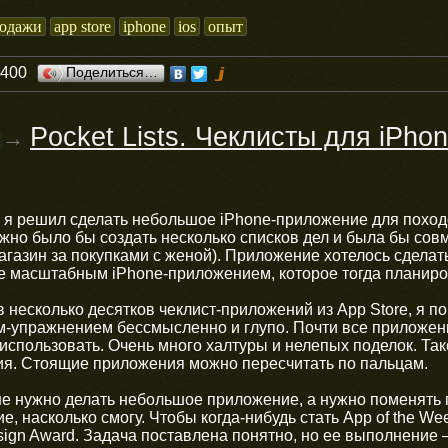
одажи
app store
iphone
ios
опыт
0400
Поделиться…
Pocket Lists. Чеклисты для iPho
→
а я решил сделать небольшое iPhone-приложение для поход
ожно было бы создать несколько списков дел и была бы совм
агазин за покупками с женой). Приложение хотелось сдела
е масштабным iPhone-приложением, которое тогда планиро
 несколько десятков чеклист-приложений из App Store, я по
-упражнением бессмысленно и глупо. Почти все приложени
использовать. Очень много халтуры и нелепых поделок. Так
ия. Стоящие приложения можно пересчитать по пальцам.
 не нужно делать небольшое приложение, а нужно поменять
, насколько смогу. Чтобы когда-нибудь стать App of the We
sign Award. Задача поставлена понятно, но ее выполнение