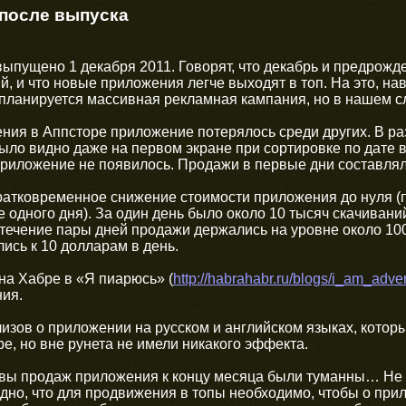
после выпуска
ыпущено 1 декабря 2011. Говорят, что декабрь и предрожд
, и что новые приложения легче выходят в топ. На это, на
планируется массивная рекламная кампания, но в нашем сл
ния в Аппсторе приложение потерялось среди других. В р
 было видно даже на первом экране при сортировке по дате в
приложение не появилось. Продажи в первые дни составлял
ратковременное снижение стоимости приложения до нуля (
е одного дня). За один день было около 10 тысяч скачиван
в течение пары дней продажи держались на уровне около 10
ись к 10 долларам в день.
на Хабре в «Я пиарюсь» (
http://habrahabr.ru/blogs/i_am_adve
ия.
изов о приложении на русском и английском языках, которы
е, но вне рунета не имели никакого эффекта.
вы продаж приложения к концу месяца были туманны… Не у
идно, что для продвижения в топы необходимо, чтобы о при