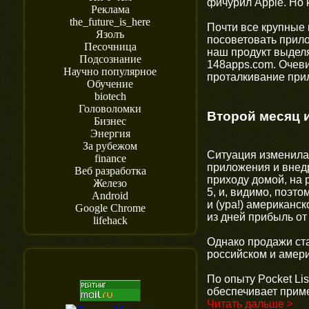
фичурил Apple. Но 
Реклама
the_future_is_here
Почти все крупные 
Язолъ
посоветовать прило
Песочница
наш продукт выдел
Подсознание
148apps.com. Очеви
Научно популярное
проталкивание при
Обучение
biotech
Головоломки
Второй месяц 
Бизнес
Энергия
За рубежом
Ситуация изменилас
finance
приложения и внед
Веб разработка
приходу домой, на р
Железо
5, и, видимо, поэт
Android
и (ура!) американс
Google Chrome
из дней прибыль от
lifehack
Однако продажи ста
российском и амер
По опыту Pocket Li
обеспечивает при
Читать дальше >