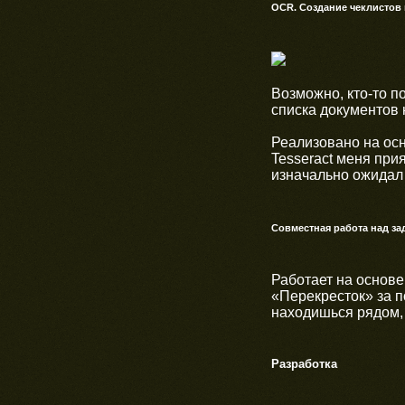
OCR.
Создание чеклистов
Возможно, кто-то п
списка документов н
Реализовано на ос
Tesseract меня при
изначально ожидал 
Совместная работа над за
Работает на основе
«Перекресток» за п
находишься рядом, 
Разработка