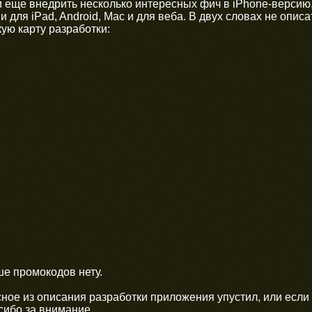
 еще внедрить несколько интересных фич в iPhone-версию,
и для iPad, Android, Mac и для веба. В двух словах не опис
кую карту разработки:
е промокодов нету.
сное из описания разработки приложения упустил, или если
сибо за внимание.