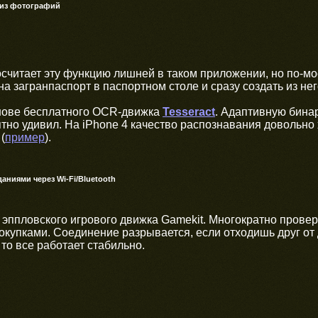
 из фотографий
осчитает эту функцию лишней в таком приложении, но по-м
а загранпаспорт в паспортном столе и сразу создать из нег
нове бесплатного OCR-движка
Tesseract
. Адаптивную бин
ятно удивил. На iPhone 4 качество распознавания довольно
(
пример
).
даниями через
Wi-Fi/Bluetooth
 эппловского игрового движка Gamekit. Многократно прове
окупками. Соединение разрывается, если отходишь друг от 
то все работает стабильно.