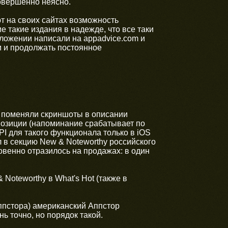
совершенно неясно.
т на своих сайтах возможность
 такие издания в надежде, что все таки
ложении написали на appadvice.com и
м и продолжать постоянное
м поменяли скриншоты в описании
озиции (напоминание срабатывает по
API для такого функционала только в iOS
 в секцию New & Noteworthy российского
овенно отразилось на продажах: в один
Noteworthy в What's Hot (также в
Аппстора) американский Аппстор
нь точно, но порядок такой.