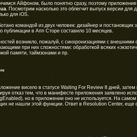
ничимся Айфоном, было понятно сразу, поэтому приложение н
Lua
. Посмотрим насколько это облегчит выпуск версии для 
ько для iOS.
тано командой из двух человек: дизайнер и постановщик з
о публикации в Апп Сторе составило 10 месяцев.
остей возникло, пожалуй, с синхронизациями с внешними с
икающими при них сложностями: обработкой всяких «экзоти
чкой памяти, таймзонами и пр.
re
иложение висело в статусе Waiting For Review 8 дней, затем
ируя отказ тем, что в манифесте приложения заявлено ис
ingEnabled), но в приложении оно не используется. На самом
х не нашли этой функции. Ответ в Resolution Center, еще