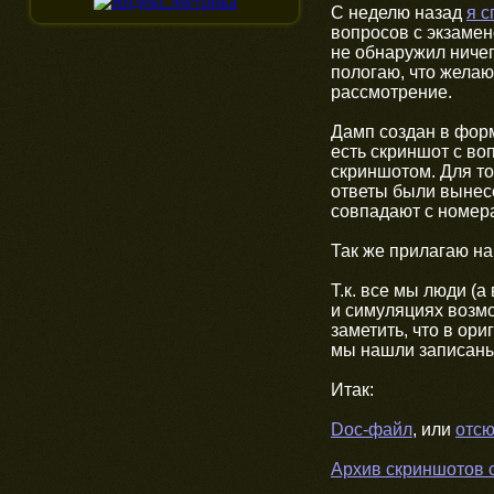
С неделю назад
я 
вопросов с экзамен
не обнаружил ничег
пологаю, что жела
рассмотрение.
Дамп создан в фор
есть скриншот с во
скриншотом. Для то
ответы были вынес
совпадают с номер
Так же прилагаю на
Т.к. все мы люди (
и симуляциях возмо
заметить, что в ор
мы нашли записаны
Итак:
Doc-файл
, или
отс
Архив скриншотов 