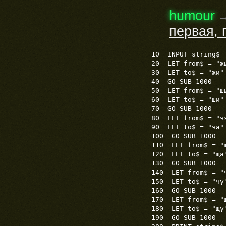
humour
первая, 
10 INPUT string$
20 LET from$ = "ж
30 LET to$ = "жи"
40 GO SUB 1000
50 LET from$ = "ш
60 LET to$ = "ши"
70 GO SUB 1000
80 LET from$ = "ч
90 LET to$ = "ча"
100 GO SUB 1000
110 LET from$ = "
120 LET to$ = "ща
130 GO SUB 1000
140 LET from$ = "
150 LET to$ = "чу
160 GO SUB 1000
170 LET from$ = "
180 LET to$ = "щу
190 GO SUB 1000