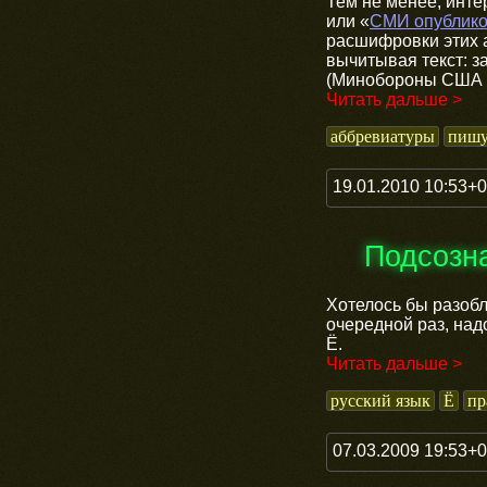
Тем не менее, инте
или «
СМИ опублик
расшифровки этих а
вычитывая текст: з
(Минобороны США з
Читать дальше >
аббревиатуры
пишу
19.01.2010 10:53+
Подсозн
Хотелось бы разобл
очередной раз, над
Ё.
Читать дальше >
русский язык
Ё
пр
07.03.2009 19:53+