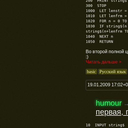
200 PRINT string$
300 STOP
1000 LET lenstr =
1010 LET lenfrm =
1020 FOR n = 0 TO
1030 IF string$(n 
string$(n+lenfrm T
1040 NEXT n
1050 RETURN
Во второй полной ци
:)
Читать дальше >
basic
Русский язык
19.01.2009 17:02+
humour
первая, 
10 INPUT string$