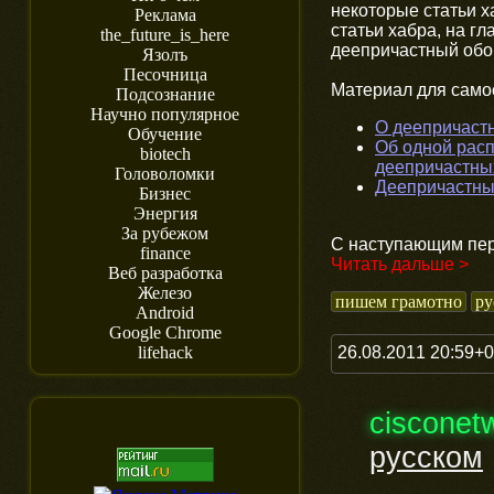
некоторые статьи х
Реклама
статьи хабра, на г
the_future_is_here
деепричастный обо
Язолъ
Песочница
Материал для само
Подсознание
Научно популярное
О деепричаст
Обучение
Об одной рас
biotech
деепричастны
Головоломки
Деепричастны
Бизнес
Энергия
За рубежом
С наступающим пер
finance
Читать дальше >
Веб разработка
Железо
пишем грамотно
ру
Android
Google Chrome
26.08.2011 20:59+
lifehack
cisconet
русском