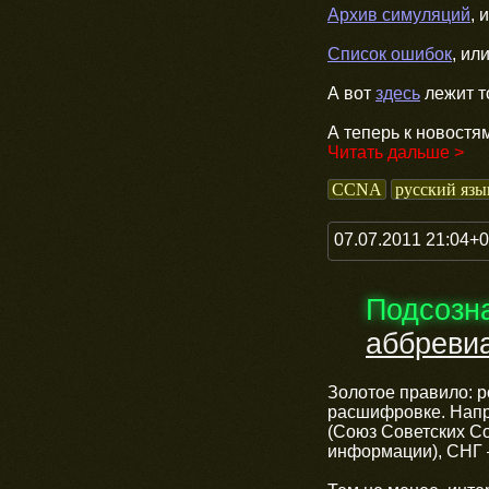
Архив симуляций
, 
Список ошибок
, ил
А вот
здесь
лежит т
А теперь к новостя
Читать дальше >
CCNA
русский язы
07.07.2011 21:04+
Подсозн
аббреви
Золотое правило: р
расшифровке. Напр
(Союз Советских Со
информации), СНГ 