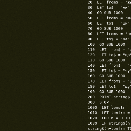
20 LET from$ = "ж
30 LET to$ = "жи"
40 GO SUB 1000
50 LET from$ = "ш
60 LET to$ = "ши"
70 GO SUB 1000
80 LET from$ = "ч
90 LET to$ = "ча"
100 GO SUB 1000
110 LET from$ = "
120 LET to$ = "ща
130 GO SUB 1000
140 LET from$ = "
150 LET to$ = "чу
160 GO SUB 1000
170 LET from$ = "
180 LET to$ = "щу
190 GO SUB 1000
200 PRINT string$
300 STOP
1000 LET lenstr =
1010 LET lenfrm =
1020 FOR n = 0 TO
1030 IF string$(n 
string$(n+lenfrm T