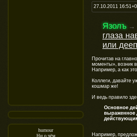
27.10.2011 16:51+
Язолъ
→
глаза на
или дееп
Прочитав на главно
моменты», возник 
Например, а как эт
Коллеги, давайте у
кошмар же!
И ведь правило зде
Основное дей
выраженное 
действующим
humour
Например, предложе
Ни о чём