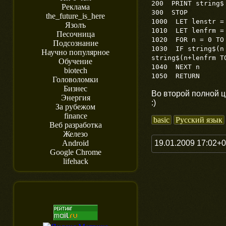
200 PRINT string$
Реклама
300 STOP
the_future_is_here
1000 LET lenstr =
Язолъ
1010 LET lenfrm =
Песочница
1020 FOR n = 0 TO
Подсознание
1030 IF string$(n 
Научно популярное
string$(n+lenfrm T
Обучение
1040 NEXT n
biotech
1050 RETURN
Головоломки
Бизнес
Во второй полной ци
Энергия
:)
За рубежом
finance
basic
Русский язык
Веб разработка
Железо
19.01.2009 17:02+
Android
Google Chrome
lifehack