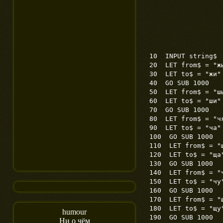
10 INPUT string$
20 LET from$ = "ж
30 LET to$ = "жи"
40 GO SUB 1000
50 LET from$ = "ш
60 LET to$ = "ши"
70 GO SUB 1000
80 LET from$ = "ч
90 LET to$ = "ча"
100 GO SUB 1000
110 LET from$ = "
120 LET to$ = "ща
130 GO SUB 1000
140 LET from$ = "
150 LET to$ = "чу
160 GO SUB 1000
170 LET from$ = "
180 LET to$ = "щу
humour
190 GO SUB 1000
Ни о чём