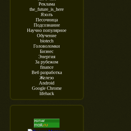
Реклама
the_future_is_here
Язолъ
Песочница
Подсознание
Научно популярное
Обучение
biotech
Головоломки
Бизнес
Энергия
За рубежом
finance
Веб разработка
Железо
Android
Google Chrome
lifehack