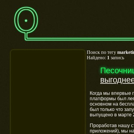
Поиск по тегу
marketi
Найдено:
1
запись
Песочни
выгоднее
Когда мы впервые 
платформы был легк
основном на беспла
был только что зап
выпущено в марте 
Проработав нашу стр
приложений), мы на