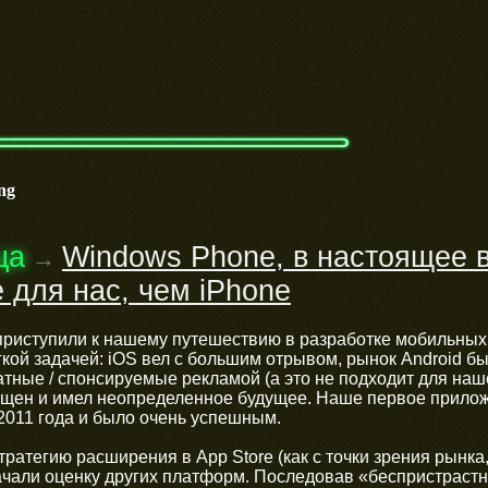
ng
ца
Windows Phone, в настоящее в
→
 для нас, чем iPhone
приступили к нашему путешествию в разработке мобильных
ой задачей: iOS вел с большим отрывом, рынок Android б
тные / спонсируемые рекламой (а это не подходит для наш
ущен и имел неопределенное будущее. Наше первое приложе
2011 года и было очень успешным.
атегию расширения в App Store (как с точки зрения рынка, 
чали оценку других платформ. Последовав «беспристрастно