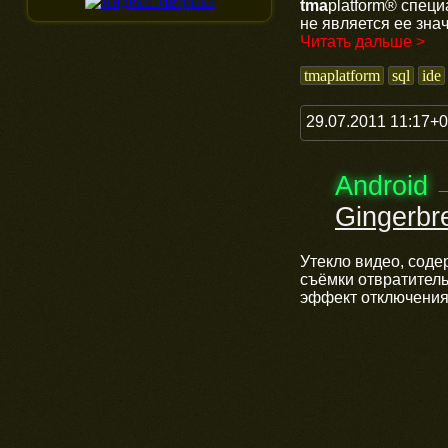
tma
platform® специ
не является ее зна
Читать дальше >
tmaplatform
sql
ide
29.07.2011 11:17+
Android
Gingerbr
Утекло видео, соде
съёмки отвратитель
эффект отключения