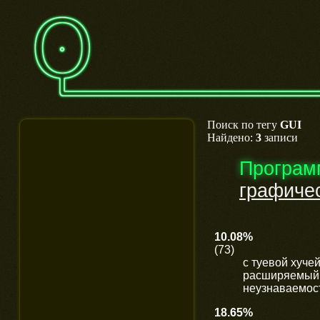
Поиск по тегу
GUI
Найдено:
3
записи
Програм
графиче
10.08%
(73)
с туевой хуч
расширяемый 
неузнаваемости
18.65%