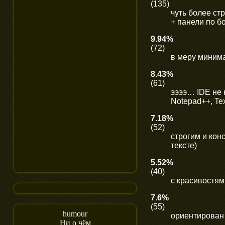
(135)
чуть более ст
+ панели по бо
9.94%
(72)
в меру минима
8.43%
(61)
ээээ… IDE не 
Notepad++, Te
7.18%
(52)
строгим и ко
тексте)
5.52%
(40)
с красивостями
7.6%
(55)
humour
ориентирован
Ни о чём