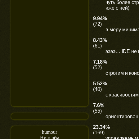
чуть более ст
иже с ней)
9.94%
(72)
в меру минима
8.43%
(61)
ээээ… IDE не 
7.18%
(52)
строгим и кон
5.52%
(40)
с красивостями
7.6%
(55)
ориентирован
23.34%
humour
(169)
Ни о чём
управляемым 