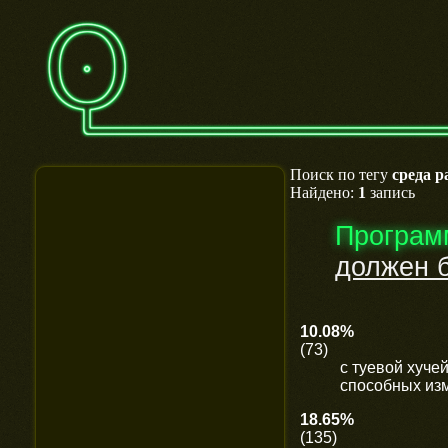
Поиск по тегу
среда р
Найдено:
1
запись
Програм
должен 
10.08%
(73)
с туевой хуч
способных изм
18.65%
(135)