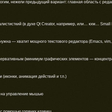
рогим, нежели предыдущий вариант: главная область с редакт
листисткий (в духе Qt Creator, например, или… кхм… Small B
нужна — хватит мощного текстового редактора (Emacs, vim, 
сервативным (минимум графических элементов — концентра
 (иконки, анимация действий и т.п.)
 на управление мышью
с помощью горячих клавиш