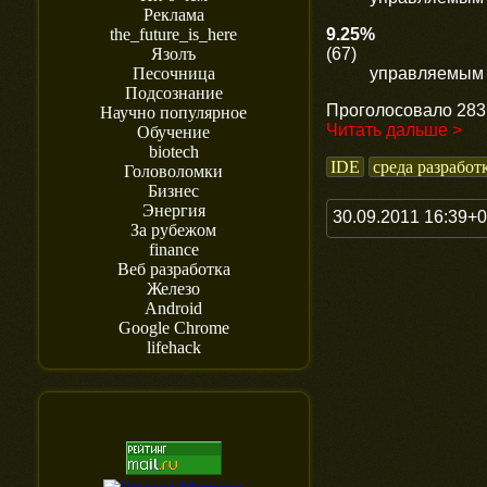
Реклама
9.25%
the_future_is_here
(67)
Язолъ
управляемым 
Песочница
Подсознание
Проголосовало 283 
Научно популярное
Читать дальше >
Обучение
biotech
IDE
среда разработ
Головоломки
Бизнес
Энергия
30.09.2011 16:39+
За рубежом
finance
Веб разработка
Железо
Android
Google Chrome
lifehack