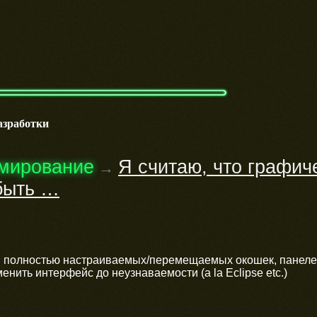
азработки
мирование
Я считаю, что графич
→
быть …
ей полностью настраиваемых/перемещаемых окошек, панел
енить интерфейс до неузнаваемости (a la Eclipse etc.)