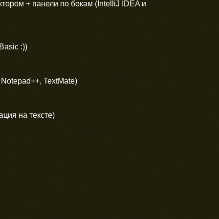
ором + панели по бокам (IntelliJ IDEA и
asic :))
Notepad++, TextMate)
ция на тексте)