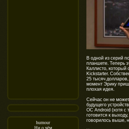
В одной из серий п
планшете. Теперь э
Каллисто, который
Kickstarter. Собст
25 тысяч долларов, 
момент Эрику пришл
плохая идея.
Сейчас он не может
будущего устройств
ОС Android (хотя с
готовится к выходу,
говорилось выше, н
humour
Ни о чём