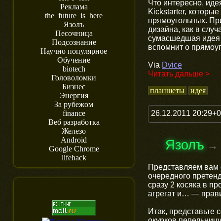
Что интересно, ид
Реклама
Kickstarter, которы
the_future_is_here
прямоугольных. При
Язолъ
дизайна, как в случ
Песочница
сумасшедшая идея и
Подсознание
вспомнит о прямоу
Научно популярное
Обучение
Via
Dvice
biotech
Читать дальше >
Головоломки
Бизнес
планшеты
идея
Энергия
За рубежом
26.12.2011 20:29+
finance
Веб разработка
Железо
Android
Язолъ
→
Google Chrome
lifehack
Представляем вам 
очередного претен
сразу 2 косяка в п
агрегат и… — прави
Итак, представьте
окурков пепельниц