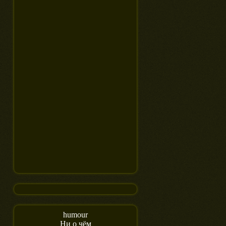
humour
Ни о чём