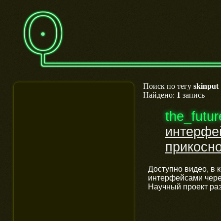
Поиск по тегу
skinput
Найдено:
1
запись
the_futu
интерфе
прикосн
Доступно видео, в 
интерфейсами через
Научный проект раз