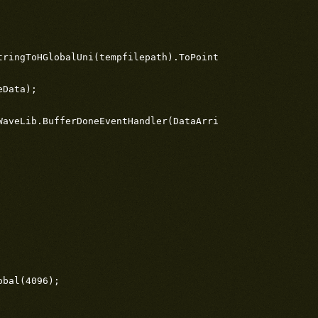
ringToHGlobalUni(tempfilepath).ToPointer());

Data);

aveLib.BufferDoneEventHandler(DataArrived));

bal(4096);
