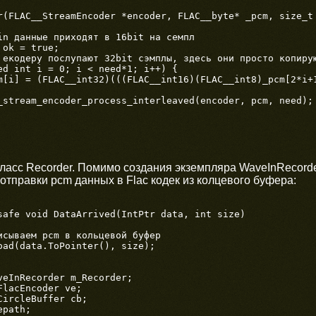
r(FLAC__StreamEncoder *encoder, FLAC__byte* _pcm, size_t 
ласс Recorder. Помимо создания экземпляра WaveInRecorde
 отправки pcm данных в Flac кодек из колцевого буфера:
oad(data.ToPointer(), size);

veInRecorder m_Recorder;

lacEncoder ve;

ircleBuffer cb;

path;
