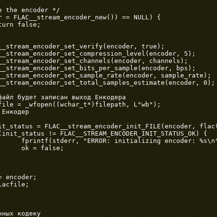
tusString[init_status]);

se;

ных кодеку
