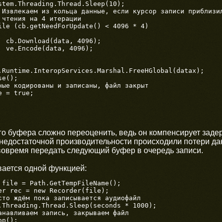
stem.Threading.Thread.Sleep(10);

ile (cb.getNeedForUpdate() < 4096 * 4)

  cb.Download(data, 4096);

  ve.Encode(data, 4096);

.Runtime.InteropServices.Marshal.FreeHGlobal(datax);

e();

 = true;

о буфера сложно переоценить, ведь он компенсирует задерж
недостаточной производительности происходили потери да
вовремя передать следующий буфер в очередь записи.
ается одной функцией:
 file = Path.GetTempFileName();

er rec = new Recorder(file);

сто ждём пока записывается аудиофайл

.Threading.Thread.Sleep(seconds * 1000);
