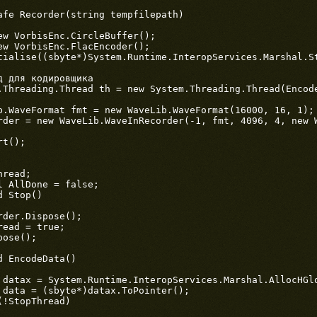
afe Recorder(string tempfilepath)

ew VorbisEnc.CircleBuffer();

ew VorbisEnc.FlacEncoder();

tialise((sbyte*)System.Runtime.InteropServices.Marshal.St
 для кодировщика

.Threading.Thread th = new System.Threading.Thread(Encode
b.WaveFormat fmt = new WaveLib.WaveFormat(16000, 16, 1);

rder = new WaveLib.WaveInRecorder(-1, fmt, 4096, 4, new W
t();

read;

 AllDone = false;

 Stop()

der.Dispose();

ead = true;

ose();

 EncodeData()

 datax = System.Runtime.InteropServices.Marshal.AllocHGlo
 data = (sbyte*)datax.ToPointer();

!StopThread)
