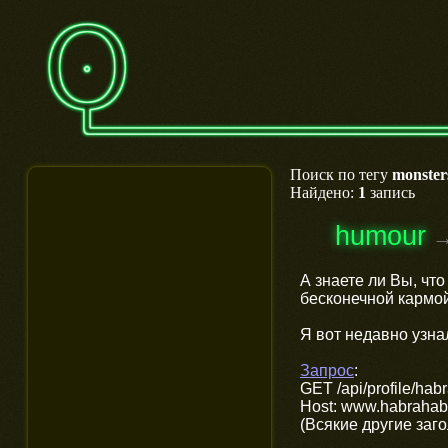
Поиск по тегу
monster
Найдено:
1
запись
humour
А знаете ли Вы, что
бесконечной кармо
Я вот недавно узнал
Запрос
:
GET /api/profile/ha
Host: www.habrahabr
(Всякие другие заг