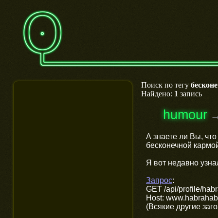
Поиск по тегу
бескон
Найдено:
1
запись
humour
А знаете ли Вы, что
бесконечной кармо
Я вот недавно узнал
Запрос
:
GET /api/profile/ha
Host: www.habrahabr
(Всякие другие заг