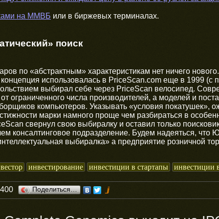
ками на ММВБ
или в биржевых терминалах.
патический» поиск
аров по «абстрактным» характеристикам нет ничего нового.
е концепция использовалась в PriceScan.com еще в 1999 (с 
вольствием выбирал себе через PriceScan велосипед. Совр
 от ограниченного числа производителей, а моделей и пос
сборщиков компьютеров. Указывать «условия покатушек», 
стижности марки намного проще чем разбираться в особен
iceScan свернул свою выбиралку и оставил только поисковик
чем консалтинговое подразделение. Будем надеяться, что Ю
«интеллектуальная выбиралка» а предприятие розничной тор
вестор
инвестирование
инвестиции в стартапы
инвестиции 
0400
Поделиться…