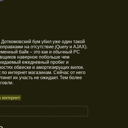
 Доткомовский бум убил уже один такой
поправками на отсутствие jQuery и AJAX).
еменный байк – это как и обычный PC
тавщиков наверное побольше чем
ожидаемый ежедневный пробег и
ностях обвеcки и амортизирущих вилок.
 по интернет магазинам. Сейчас от него
тинет их участь не ожидает. Тем более
говли.
в интернет