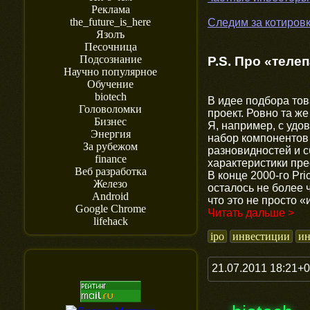
Реклама
the_future_is_here
Следим за котиров
Язолъ
Песочница
Подсознание
P.S. Про «теле
Научно популярное
Обучение
biotech
В идее подбора тов
Головоломки
проект. Ровно та ж
Бизнес
Я, например, с удо
Энергия
набор компонентов
За рубежом
разновидностей и 
finance
характеристики пре
Веб разработка
В конце 2000-го Pr
Железо
осталось не более 
Android
что это не просто 
Google Chrome
Читать дальше >
lifehack
ipo
инвестиции
ин
21.07.2011 18:21+