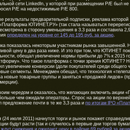
льной сети LinkedIn, у которой при размещении P/E был не
росил P/Е на недостижимые P/E 800.
ые результаты предварительной подписки, реклама которо
«Платформа ЮТИНЕТ.РУ» (так стала называться перереги
смотрена в сторону уменьшения в 3.3 раза и составила 2,9-
ния
определен на уровне от 145 до 195 руб. за акцию
.
енка показалась некоторым участникам рынка завышенной. 
ивой цену в два раза ниже. И это при том, что ЮТИНЕТ пок
ьности, обещал увеличение нормы прибыли до 7% к 2015 го
атформу». Что такое платформа с точки зрения ЮТИНЕТ? 
ил увеличение конверсии (доли покупателей среди общего ч
овые сегменты. Менеждмен обещал, что технология «телепа
на новые товарные группы и заняться «продажей лидов» (п
мерции).
воим чередом и оказалось, что желающих включить акции
ольше чем ожидали операторы. Спрос на акции по верхней 
л предложение почти в те же 3,3 раза и
по итогам IPO «Пл
(24 июля 2011) начнутся торги и рынок покажет справедлив
ции будут расти (так и случилось в первые дни торгов бумага
ждут снижения и ожидают цену в районе 69 рублей за акци