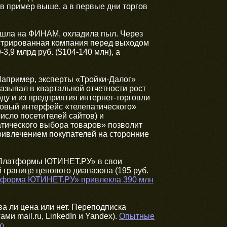
 в пример выше, а в первые дни торгов
й шла на ФИНАМ, охладила пыл. Через
стрированная компания перед выходом
3,9 млрд руб. ($104-140 млн), а
Например, эксперты «Тройки-Далог»
азывал в квартальной отчетности рост
ду и из предприятия интернет-торговли
Новый интерфейс «телепатического»
исло посетителей сайтов) и
тического выбора товаров» позволит
ривлечением покупателей на сторонние
 «Платформы ЮТИНЕТ.РУ» в свои
границе ценового диапазона (195 руб.
атформа ЮТИНЕТ.РУ» привлекла 390 млн
а ли цена или нет. Переподписка
ми mail.ru, LinkedIn и Yandex).
Опытные
ю
.