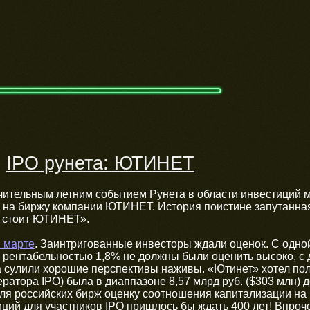
IPO рунета: ЮТИНЕТ
→
ительным летним событием Рунета в области инвестиций 
д на биржу компании ЮТИНЕТ. История поистине запутанная
о стоит ЮТИНЕТ».
в марте
. Заинтригованные инвесторы ждали оценок. С одно
с рентабельностью 1,8% не должны были оценить высоко, с 
 сулили хорошие перспективы наживы. «Ютинет» хотел пол
атора IPO) была в диаппазоне 8,57 млрд руб. ($303 млн) до
я российских бирж оценку соотношения капитализации на 
иций для участников IPO пришлось бы ждать 400 лет! Впро