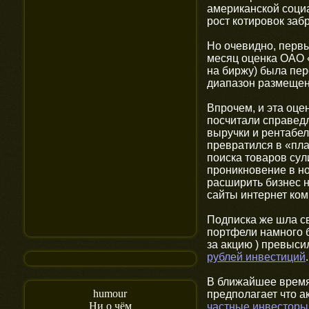
американской социа
рост котировок заб
Но очевидно, перв
месяц оценка ОАО 
на биржу) была пере
диапазон размеще
Впрочем, и эта оц
посчитали справедл
выручки и рентабел
превратился в «пл
поиска товаров сул
проникновение в н
расширить бизнес 
сайты интернет ком
Подписка же шла с
портфели намного б
за акцию ) превыси
рублей инвестиций
.
В ближайшее время 
humour
предполагает что ак
Ни о чём
частные инвесторы 