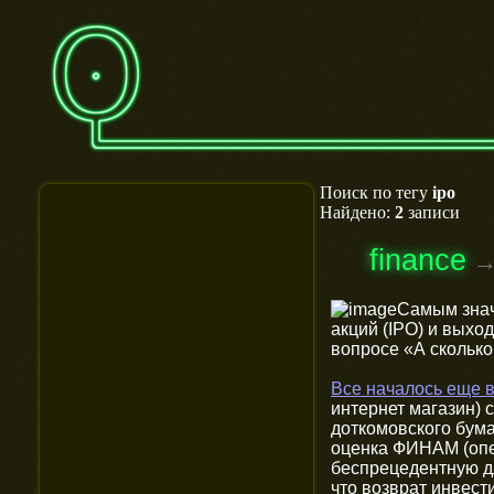
Поиск по тегу
ipo
Найдено:
2
записи
finance
Самым знач
акций (IPO) и выхо
вопросе «А скольк
Все началось еще 
интернет магазин) 
доткомовского бума
оценка ФИНАМ (опер
беспрецедентную дл
что возврат инвест