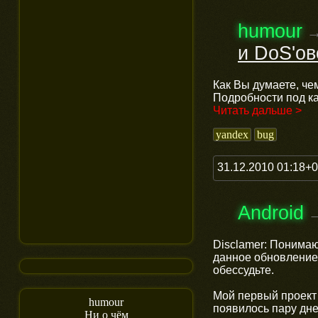
humour
и DoS'ов
Как Вы думаете, че
Подробности под к
Читать дальше >
yandex
bug
31.12.2010 01:18+
Android
Disclamer: Понимаю
данное обновление н
обессудьте.
Мой первый проект 
humour
появилось пару дне
Ни о чём