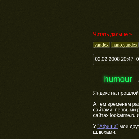
Читать дальше >
yandex
nano.yandex
02.02.2008 20:47+
humour
Яндекс на прошлой
А тем временем ра
сайтами, первыми 
сайтах lookatme.ru 
У
"Афиши"
мои друз
шлюхами.