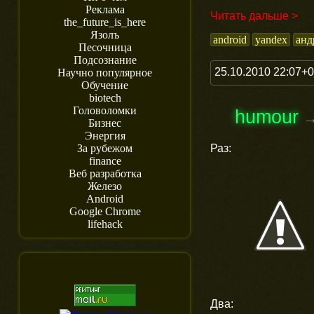
Реклама
Читать дальше >
the_future_is_here
Язолъ
android
yandex
анд
Песочница
Подсознание
25.10.2010 22:07+
Научно популярное
Обучение
biotech
Головоломки
humour
Бизнес
Энергия
Раз:
За рубежом
finance
Веб разработка
Железо
Android
Google Chrome
lifehack
Два: