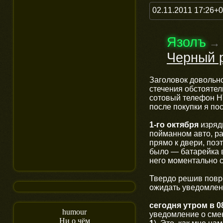
02.11.2011 17:26+
Язолъ
→
Черный 
Заголовок довольно
стечения обстоятель
сотовый телефон HT
после покупки я по
1-го октября
изряд
пойманном авто, ра
прямо к двери, поэ
было — батарейка 
него моментально с
Твердо решив повре
ожидать уведомлен
сегодня утром в 0
humour
уведомление о сме
Ни о чём