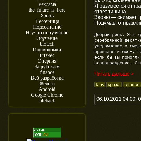
1
). Это, как мне н
Реклама
Я разумеется отпра
the_future_is_here
ответ тишина.
Язолъ
Звоню — снимает тр
Песочница
Подумав, отправля
Подсознание
Научно популярное
Добрый день. Я в к
Обучение
серебрянной десятк
biotech
уведомление о смен
Головоломки
привязан к моему 
Бизнес
если бы вы помогли
Энергия
вознаграждение. Сп
За рубежом
finance
Читать дальше >
Веб разработка
Железо
kms
кража
воровс
Android
Google Chrome
06.10.2011 04:00+
lifehack