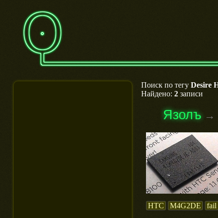
Поиск по тегу
Desire 
Найдено:
2
записи
Язолъ
→
HTC
M4G2DE
fail