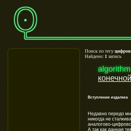
Поиск по тегу
цифров
Найдено:
1
запись
algorithm
конечной
Вступление издалека
Недавно передо мно
никогда не сталкив
аналогово-цифрово
А так как данная те