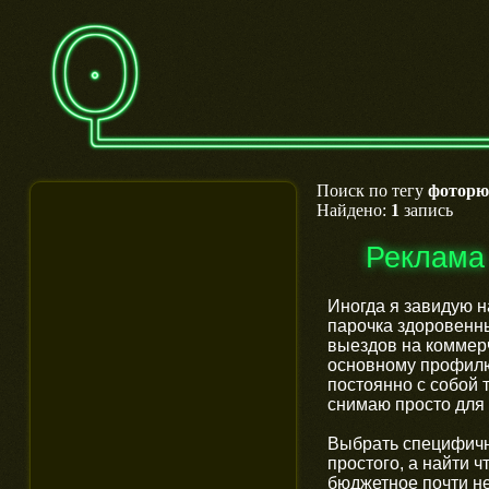
Поиск по тегу
фоторю
Найдено:
1
запись
Реклама
Иногда я завидую 
парочка здоровенны
выездов на коммерч
основному профилю.
постоянно с собой 
снимаю просто для 
Выбрать специфичн
простого, а найти ч
бюджетное почти не