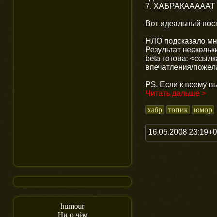
7. ХАБРАКАААААТ
Вот идеальный пост
НЛО подсказало мне
Результат
нескольк
beta готова: <ссылк
впечатления/пожел
PS. Если к всему в
Читать дальше >
хабр
топик
юмор
16.05.2008 23:19+
humour
Ни о чём