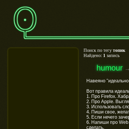
Поиск по тегу
топик
Найдено:
1
запись
humour
Навеяно "идеально
Вот правила идеал
1. Про Firefox. Хаб
2. Про Apple. Выгл
3. Использовать с
4. Пиши свое, жела
5. Если нечего заче
6. Напиши про Web 
сделать.