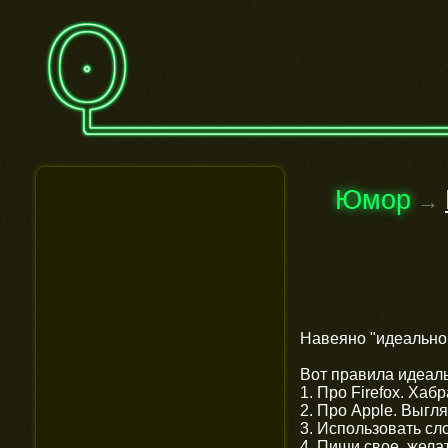
Юмор
→
Навеяно "идеально
Вот правила идеал
1. Про Firefox. Хаб
2. Про Apple. Выгл
3. Использовать с
4. Пиши свое, жела