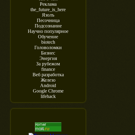
Реклама
the_future_is_here
Язолъ
Песочница
Подсознание
Научно популярное
Обучение
biotech
Головоломки
Бизнес
Энергия
За рубежом
finance
Веб разработка
Железо
Android
Google Chrome
lifehack