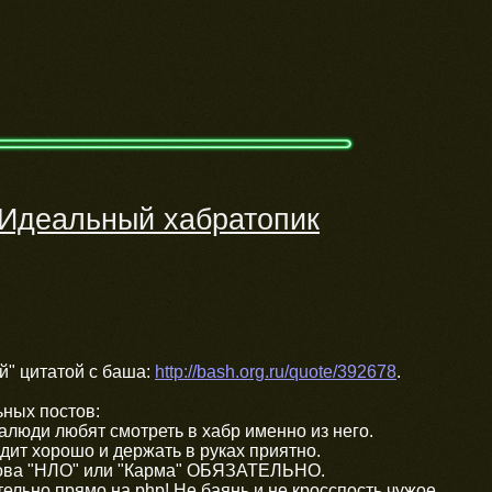
Идеальный хабратопик
й" цитатой с баша:
http://bash.org.ru/quote/392678
.
ьных постов:
ралюди любят смотреть в хабр именно из него.
ядит хорошо и держать в руках приятно.
лова "НЛО" или "Карма" ОБЯЗАТЕЛЬНО.
тельно прямо на php! Не баянь и не кросспость чужое.