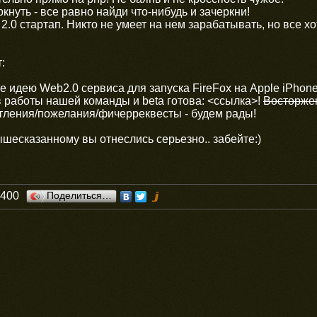
ркнуть - все равно найди что-нибудь и зачеркни!
.0 стартап. Никто не умеет на нем зарабатывать, но все хо
:
 идею Web2.0 сервиса для запуска FireFox на Apple iPhone
работы нашей команды и beta готова: <ссылка>!
Восторжен
тления/пожелания/фичерреквесты - будем рады!
ышесказанному вы отнеслись серьезно.. забейте:)
0400
Поделиться…