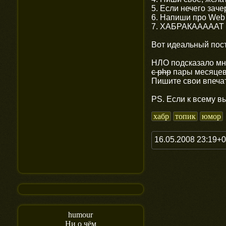
5. Если нечего заче
6. Напиши про Web 2
7. ХАБРАКАААААТ
Вот идеальный пост
НЛО подсказало мне
с php
пары месяцев 
Пишите свои впеча
PS. Если к всему в
хабр
топик
юмор
16.05.2008 23:19+
humour
Ни о чём