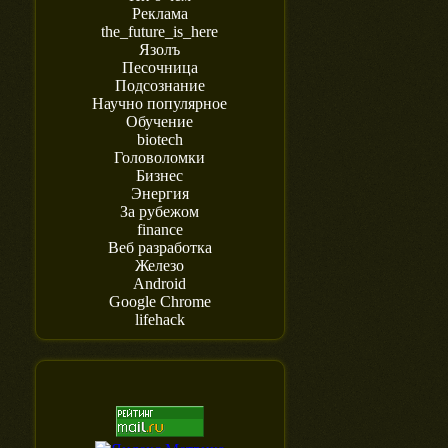
Реклама
the_future_is_here
Язолъ
Песочница
Подсознание
Научно популярное
Обучение
biotech
Головоломки
Бизнес
Энергия
За рубежом
finance
Веб разработка
Железо
Android
Google Chrome
lifehack