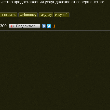
ачество предоставления услуг далекое от совершенства:
лы оплаты
webmoney
easypay
easysoft.
0300
Поделиться…