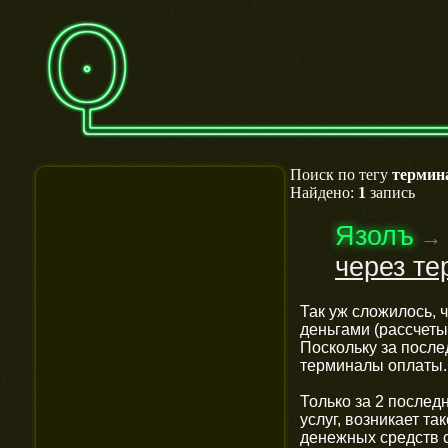
Поиск по тегу
термин
Найдено:
1
запись
Язолъ
→
через те
Так уж сложилось, 
деньгами (рассчеты
Поскольку за после
терминалы оплаты.
Только за 2 послед
услуг, возникает т
денежных средств 