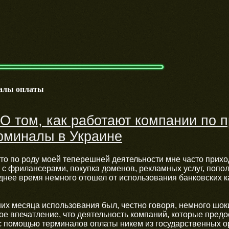
алы оплаты
О том, как работают компании по 
рминалы в Украине
что по роду моей теперешней деятельности мне часто прих
 с фрилансерами, покупка доменов, рекламных услуг, попо
днее время немного отошел от использования банковских к
них месяца использования был, честно говоря, немного шо
акое впечатление, что деятельность компаний, которые пред
с помощью терминалов оплаты никем из государственных о