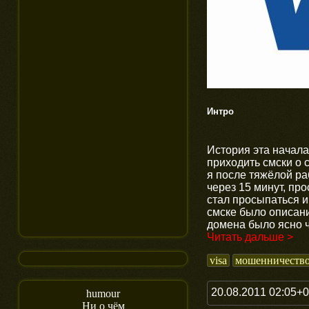
Интро
История эта начала
приходить смски о с
я после тяжёлой ра
через 15 минут, про
стал просыпаться и 
смске было описани
домена было ясно чт
Читать дальше >
visa
мошенничеств
20.08.2011 02:05+
humour
Ни о чём