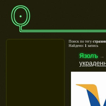
Поиск по тегу
страхо
Найдено:
1
запись
Язолъ
→
украден