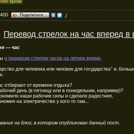
очее время
0400
Поделиться…
Перевод стрелок на час вперед в
→
хе — час
мы
о переводе стрелок часов на летнее время
.
дарство для человека или человек для государства" и, боль
ь:
нас отбирают от времени отдыха?
абочий день (в пятницу или в понедельник, например)?
ономило наши рабочие силы и сделало радостнее,
омия на электричестве у кого-то там...
мание на блог, в котором опубликован данный пост.