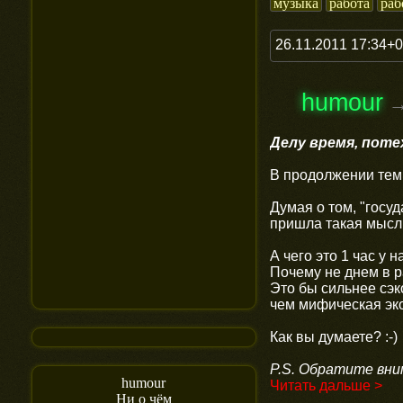
музыка
работа
раб
26.11.2011 17:34+
humour
Делу время, поте
В продолжении те
Думая о том, "госу
пришла такая мысл
А чего это 1 час у 
Почему не днем в р
Это бы сильнее сэк
чем мифическая экон
Как вы думаете? :-)
P.S. Обратите вни
humour
Читать дальше >
Ни о чём