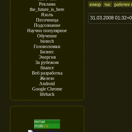
Реклама
юмор
час
рабочее 
the_future_is_here
Язолъ
31.03.2008 01:32+
Песочница
Подсознание
Научно популярное
Обучение
biotech
Головоломки
Бизнес
Энергия
За рубежом
finance
Веб разработка
Железо
Android
Google Chrome
lifehack