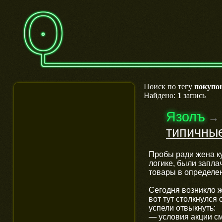
Поиск по тегу
покупо
Найдено:
1
запись
Язолъ
→
типичны
Пробы ради жена ку
логике, были запла
товары в определе
Сегодня возникло ж
вот тут столкнулся
успели отвыкнуть:
— условия акции см