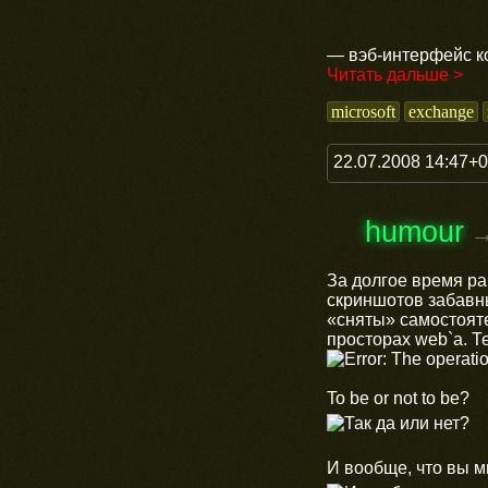
— вэб-интерфейс к
Читать дальше >
microsoft
exchange
22.07.2008 14:47+
humour
За долгое время р
скриншотов забавны
«сняты» самостояте
просторах web`a. Т
To be or not to be?
И вообще, что вы мн