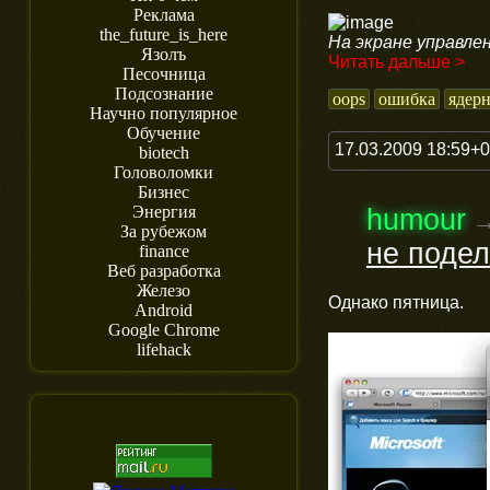
Реклама
the_future_is_here
На экране управле
Язолъ
Читать дальше >
Песочница
Подсознание
oops
ошибка
ядерн
Научно популярное
Обучение
17.03.2009 18:59+
biotech
Головоломки
Бизнес
Энергия
humour
За рубежом
не поде
finance
Веб разработка
Железо
Однако пятница.
Android
Google Chrome
lifehack