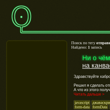
Поиск по тегу
отправ
Найдено:
1
запись
Ни о чё
на канва
Здравствуйте хабр
Решил я сделать от
А что из этого полу
Читать дальше >
javascript
джаваскр
form-data
formData