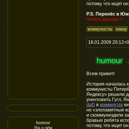
потому, что ищет он
P.S. Перенёс в Ю
Читать дальше >
коммунисты
юмор
16.01.2009 20:12+
humour
Всем привет!
История началась 
коммунисты Петерб
Яндексу» решили де
уничтожить Гугл, Я
daD
в
комментах
ки
но «злопамятные к
и скоммуниздили з
бравые ребята испо
humour
потому, что ищет он
Ни о чём