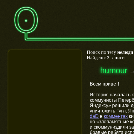
Поиск по тегу
нелюди
Найдено:
2
записи
humour
Всем привет!
История началась 
коммунисты Петерб
Яндексу» решили де
уничтожить Гугл, Я
daD
в
комментах
ки
но «злопамятные к
и скоммуниздили з
бравые ребята испо