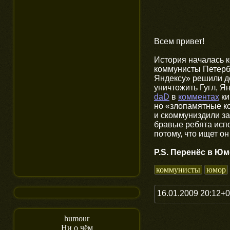
Всем привет!
История началась 
коммунисты Петерб
Яндексу» решили де
уничтожить Гугл, Я
daD
в
комментах
ки
но «злопамятные к
и скоммуниздили з
бравые ребята испо
потому, что ищет он
P.S. Перенёс в Ю
коммунисты
юмор
16.01.2009 20:12+
humour
Ни о чём