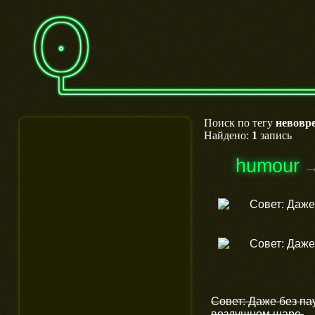
Поиск по тегу
невовр
Найдено:
1
запись
humour
Совет: Даже без па
воздушном шаре.