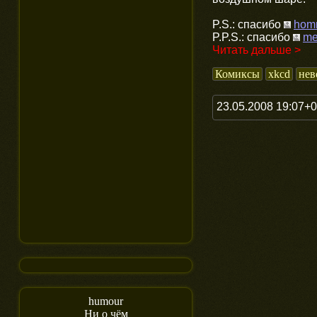
P.S.: спасибо
hom
P.P.S.: спасибо
me
Читать дальше >
Комиксы
xkcd
нев
23.05.2008 19:07+
humour
Ни о чём