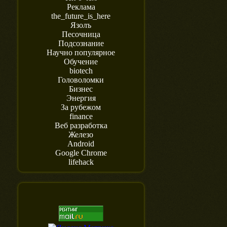
Реклама
the_future_is_here
Язолъ
Песочница
Подсознание
Научно популярное
Обучение
biotech
Головоломки
Бизнес
Энергия
За рубежом
finance
Веб разработка
Железо
Android
Google Chrome
lifehack