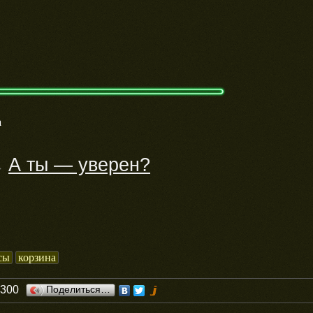
а
А ты — уверен?
→
сы
корзина
0300
Поделиться…