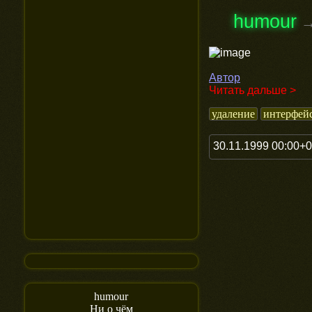
humour
Автор
Читать дальше >
удаление
интерфей
30.11.1999 00:00+
humour
Ни о чём