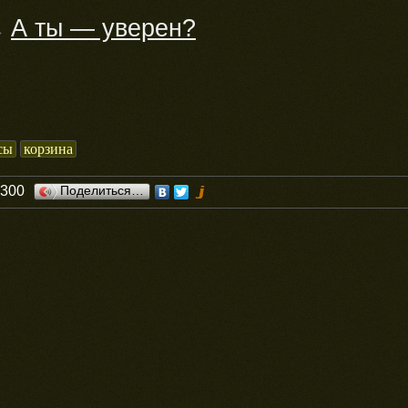
А ты — уверен?
→
сы
корзина
0300
Поделиться…