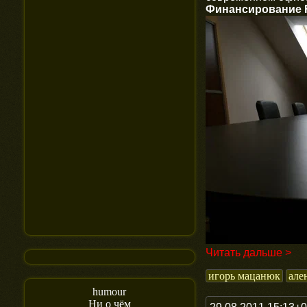
Финансирование F
Читать дальше >
игорь мацанюк
але
humour
Ни о чём