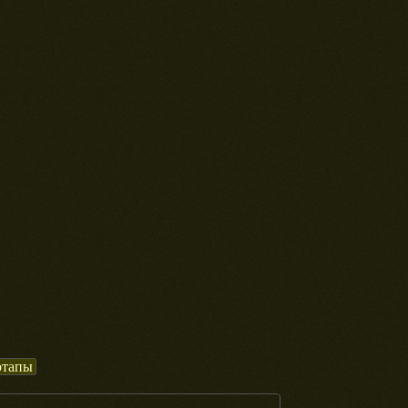
ртапы