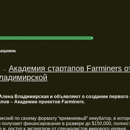
мацанюк
Академия стартапов Farminers о
→
ладимирской
Алена Владимирская и объявляют о создании первого
пов – Академии проектов Farminers.
ческий по своему формату “кремниевый” инкубатор, в кото
и получают финансирование в размере до $150,000, полнос
и, доступ к экспертизе от специалистов мирового уровня.