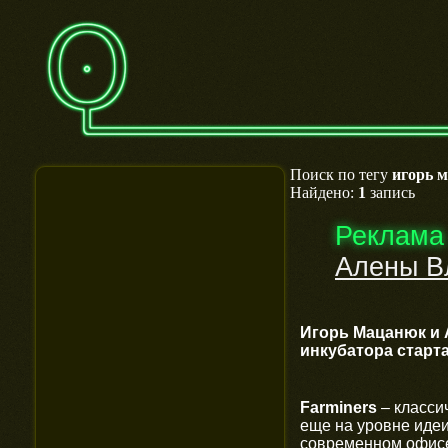
Поиск по тегу
игорь 
Найдено:
1
запись
Реклама
Алены В
Игорь Мацанюк и 
инкубатора старта
Farminers
– класси
еще на уровне иде
современном офисе 