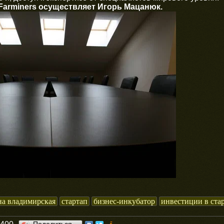
arminers осуществляет Игорь Мацанюк.
на владимирская
стартап
бизнес-инкубатор
инвестиции в ста