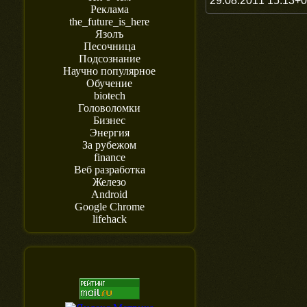
29.08.2011 15:13+
Реклама
the_future_is_here
Язолъ
Песочница
Подсознание
Научно популярное
Обучение
biotech
Головоломки
Бизнес
Энергия
За рубежом
finance
Веб разработка
Железо
Android
Google Chrome
lifehack