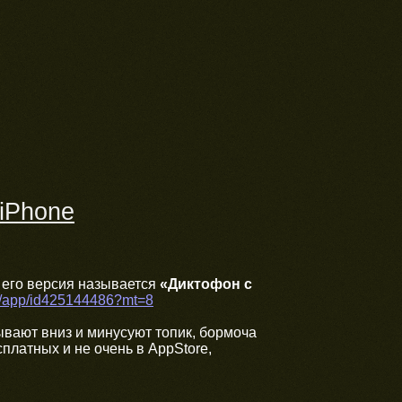
 iPhone
 его версия называется
«Диктофон с
ru/app/id425144486?mt=8
ывают вниз и минусуют топик, бормоча
сплатных и не очень в AppStore,